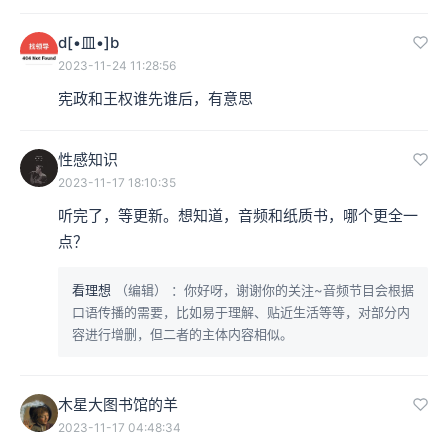
d[•皿•]b
法国国王路易十四 图源：britannica.com
2023-11-24 11:28:56
宪政和王权谁先谁后，有意思
当然，为了避免混淆，这里需要说明的是，欧洲近代的绝
对君主制跟东方意义上的专制主义，还是有着相当大的差
性感知识
异。就像一段文献中所描述的那样，“欧洲那些奉行绝对君
2023-11-17 18:10:35
听完了，等更新。想知道，音频和纸质书，哪个更全一
主制的国家从未成功地摆脱传统习惯、社会联合势力和历
点？
史遗留的法律或机构对其权力的限制。完全的行动自由在
任何地方都不存在，就连常常被视为绝对君主制化身的路
看理想
（编辑）
：你好呀，谢谢你的关注~音频节目会根据
口语传播的需要，比如易于理解、贴近生活等等，对部分内
易十四统治下的法国也不例外。”换句话说，绝对君主制下
容进行增删，但二者的主体内容相似。
的西欧君主，并没有像中国皇帝那样强大而任意的权力。
木星大图书馆的羊
本集编辑：ruicen、山楂、林深
2023-11-17 04:48:34