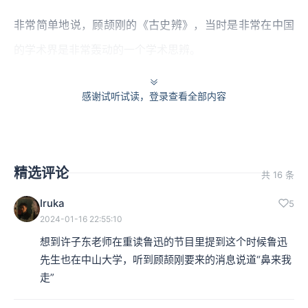
非常简单地说，顾颉刚的《古史辨》，当时是非常在中国
的学术界是非常轰动的一个学术思辨。
关于顾颉刚、钱玄同等人所掀起的一个“古史辨”运动，国
感谢试听试读，登录查看全部内容
内外已经有很多的学者对这个都做了一些很好的研究。
但这里我想强调的是争议为什么会在1920年代到40年代，
大约《古史辨》出版的1926大概到1940左右，引起这么大
精选评论
共 16 条
的重视，引起这么多人进入这个主题里面，大家彼此争议
Iruka
5
2024-01-16 22:55:10
交锋？我认为背后的背景仍然是——这是一个中国国族建
想到许子东老师在重读鲁迅的节目里提到这个时候鲁迅
构的关键时代。
先生也在中山大学，听到顾颉刚要来的消息说道“鼻来我
走”
本集编辑：dy、小蝉