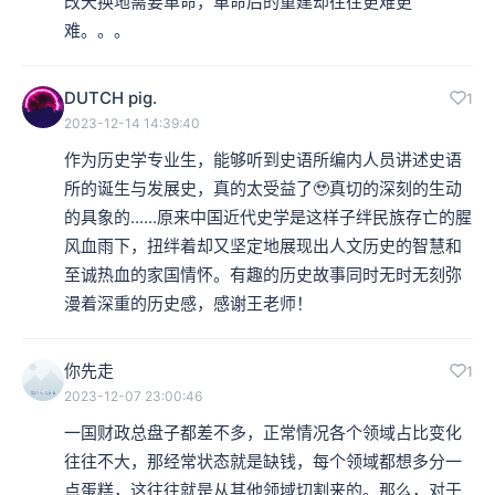
改天换地需要革命，革命后的重建却往往更难更
难。。。
DUTCH pig.
1
2023-12-14 14:39:40
作为历史学专业生，能够听到史语所编内人员讲述史语
所的诞生与发展史，真的太受益了🥹真切的深刻的生动
的具象的......原来中国近代史学是这样子绊民族存亡的腥
风血雨下，扭绊着却又坚定地展现出人文历史的智慧和
至诚热血的家国情怀。有趣的历史故事同时无时无刻弥
漫着深重的历史感，感谢王老师！
你先走
1
2023-12-07 23:00:46
一国财政总盘子都差不多，正常情况各个领域占比变化
往往不大，那经常状态就是缺钱，每个领域都想多分一
点蛋糕，这往往就是从其他领域切割来的。那么，对于