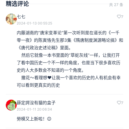
精选评论
共 27 条
七七
7
2024-01-13 00:55:25
内藤湖南的“唐宋变革论”第一次听到是在道长的《一千
零一夜》的陈寅恪先生那3集《隋唐制度渊源略论搞》和
《唐代政治史述论稿》里面。

    然后它就像一本书里面的“草蛇灰线”一样，让我打开
了看中国历史一个不一样的角度，也是当下很多喜欢历
史的人大多数会不知道的一个角度。

    撒花～看理想❤让我一个喜欢的历史的人有机会有幸
可以看到更真实的历史
薛定諤沒有貓的盒子
7
2024-01-11 20:06:34
勞模又上新啦！😊