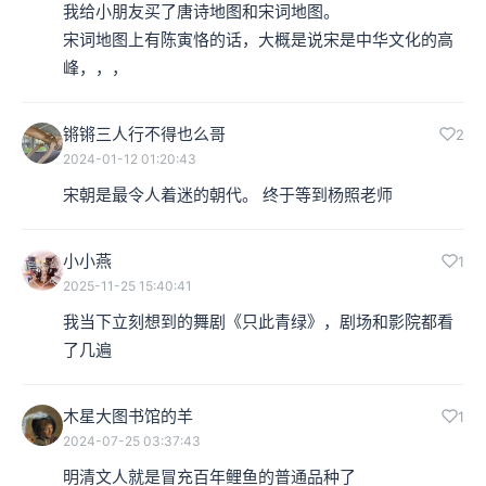
我给小朋友买了唐诗地图和宋词地图。

宋词地图上有陈寅恪的话，大概是说宋是中华文化的高
峰，，，
锵锵三人行不得也么哥
2
2024-01-12 01:20:43
宋朝是最令人着迷的朝代。 终于等到杨照老师
小小燕
1
2025-11-25 15:40:41
我当下立刻想到的舞剧《只此青绿》，剧场和影院都看
了几遍
木星大图书馆的羊
1
2024-07-25 03:37:43
明清文人就是冒充百年鲤鱼的普通品种了