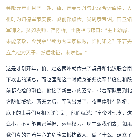
建隆元年正月辛丑朔，镇、定奏契丹与北汉合势南侵，太
祖时为归德军节度使、殿前都点检，受周恭帝诏，宿卫诸
军御之。癸夘发师，宿陈桥，士阴相与谋曰：“主上幼弱，
未能亲政，今我辈出死力为国家破贼，谁则知之？不若先
立点检为天子，然后北征，未晩也。”
这是才刚开年，镇、定这两州就传来了契丹和北汉联合南
下攻击的消息，而赵匡胤这个时候身兼归德军节度使和殿
前都点检的职位。他接了新皇帝的诏令，带着军队要到北
方防御抵抗。两天之后，军队出发了，夜里停驻在陈桥，
底下的士兵们互相讨论计划，他们就说：“皇帝才七岁，这
么小，不可能自己掌握、运用权力。现在派我们去，如果
我们真的冒着生命的危险去抵抗敌人，做了什么、建立了