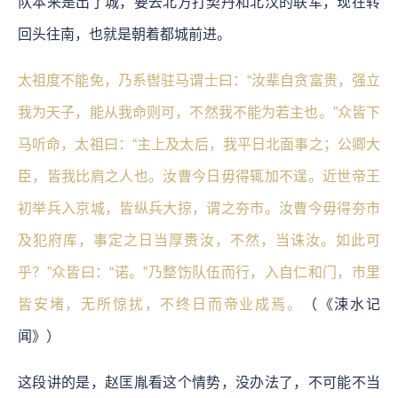
队本来是出了城，要去北方打契丹和北汉的联军，现在转
回头往南，也就是朝着都城前进。
太祖度不能免，乃系辔驻马谓士曰：“汝辈自贪富贵，强立
我为天子，能从我命则可，不然我不能为若主也。”众皆下
马听命，太祖曰：“主上及太后，我平日北面事之；公卿大
臣，皆我比肩之人也。汝曹今日毋得辄加不逞。近世帝王
初举兵入京城，皆纵兵大掠，谓之夯市。汝曹今毋得夯市
及犯府库，事定之日当厚赉汝，不然，当诛汝。如此可
乎？”众皆曰：“诺。”乃整饬队伍而行，入自仁和门，市里
皆安堵，无所惊扰，不终日而帝业成焉。
（《涑水记
闻》）
这段讲的是，赵匡胤看这个情势，没办法了，不可能不当