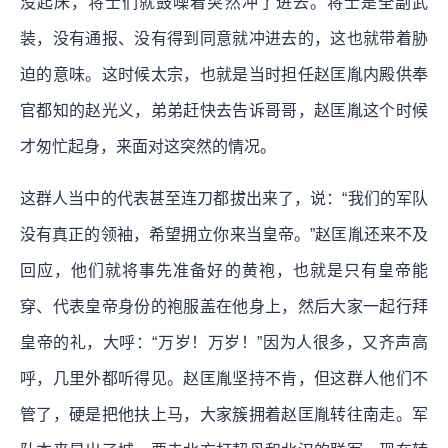
没起床，将士们就鼓噪着突然冲了进去。将士是全副武
装，没有通报、没有得到同意就冲进去的，这也就带着胁
迫的意味。这时候太宗，也就是当时担任赵匡胤内殿供奉
官都知的赵光义，弟弟赶快去告诉哥哥，赵匡胤这个时候
才匆忙起身，来面对这突然的情况。
这群人当中的代表甚至连刀都拔出来了，说：“我们的军队
没有真正的领袖，希望拥立你来当皇帝。”赵匡胤还来不及
回应，他们就将事先准备好的黄袍，也就是只有皇帝能
穿、代表皇帝身份的袍服盖在他身上，然后大家一起行拜
皇帝的礼，大呼：“万岁！万岁！”因为人很多，又齐声高
呼，几里外都听得见。赵匡胤坚持不肯，但这群人他们不
管了，硬是把他扶上马，大家簇拥着赵匡胤转往南走。军