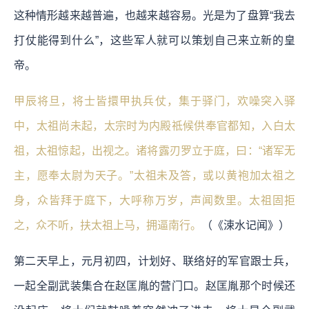
这种情形越来越普遍，也越来越容易。光是为了盘算“我去
打仗能得到什么”，这些军人就可以策划自己来立新的皇
帝。
甲辰将旦，将士皆擐甲执兵仗，集于驿门，欢噪突入驿
中，太祖尚未起，太宗时为内殿祗候供奉官都知，入白太
祖，太祖惊起，出视之。诸将露刃罗立于庭，曰：“诸军无
主，愿奉太尉为天子。”太祖未及答，或以黄袍加太祖之
身，众皆拜于庭下，大呼称万岁，声闻数里。太祖固拒
之，众不听，扶太祖上马，拥逼南行。
（《涑水记闻》）
第二天早上，元月初四，计划好、联络好的军官跟士兵，
一起全副武装集合在赵匡胤的营门口。赵匡胤那个时候还