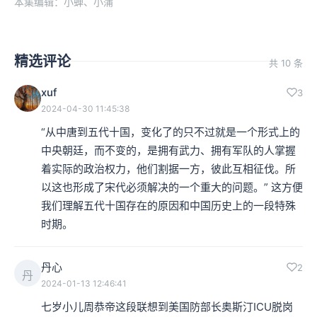
本集编辑：小蝉、小蒲
精选评论
共 10 条
xuf
3
2024-04-30 11:45:38
“从中唐到五代十国，变化了的只不过就是一个形式上的
中央朝廷，而不变的，是拥有武力、拥有军队的人掌握
着实际的政治权力，他们割据一方，彼此互相征伐。所
以这也形成了宋代必须解决的一个重大的问题。” 这方便
我们理解五代十国存在的原因和中国历史上的一段特殊
时期。
丹心
2
丹
2024-01-13 12:46:41
七岁小儿周恭帝这段联想到美国防部长奥斯汀ICU脱岗