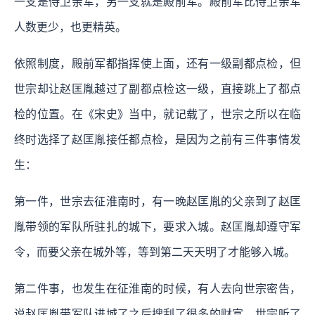
一支是侍卫亲军，另一支就是殿前军。殿前军比侍卫亲军
人数更少，也更精英。
依照制度，殿前军都指挥使上面，还有一级副都点检，但
世宗却让赵匡胤越过了副都点检这一级，直接跳上了都点
检的位置。在《宋史》当中，就记载了，世宗之所以在临
终时选择了赵匡胤接任都点检，是因为之前有三件事情发
生：
第一件，世宗去征淮南时，有一晚赵匡胤的父亲到了赵匡
胤带领的军队所驻扎的城下，要求入城。赵匡胤却遵守军
令，而要父亲在城外等，等到第二天天明了才能够入城。
第二件事，也发生在征淮南的时候，有人去向世宗密告，
说赵匡胤带军队进城了之后搜刮了很多的财富。世宗听了