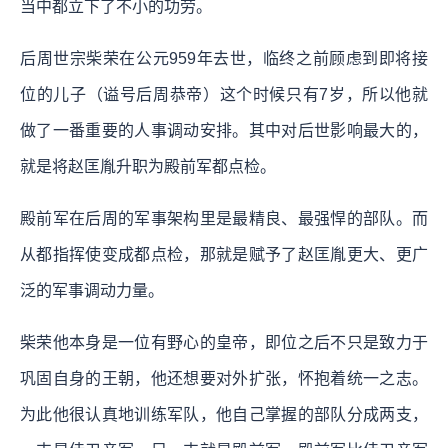
当中都立下了不小的功劳。
后周世宗柴荣在公元959年去世，临终之前顾虑到即将接
位的儿子（谥号后周恭帝）这个时候只有7岁，所以他就
做了一番重要的人事调动安排。其中对后世影响最大的，
就是将赵匡胤升职为殿前军都点检。
殿前军在后周的军事架构里是最精良、最强悍的部队。而
从都指挥使变成都点检，那就是赋予了赵匡胤更大、更广
泛的军事调动力量。
柴荣他本身是一位有野心的皇帝，即位之后不只是致力于
巩固自身的王朝，他还想要对外扩张，怀抱着统一之志。
为此他很认真地训练军队，他自己掌握的部队分成两支，