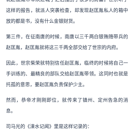
这样的报告，就派人突袭检查，却发现赵匡胤私人的箱中
放的都是书，没有什么金银财货。
第三件，在征南唐的时候，南唐以三千两白银贿赂带兵的
赵匡胤，赵匡胤就将这三千两全部交给了世宗的内府。
因此，世宗柴荣就特别信任赵匡胤，临终的时候将自己一
手训练的、最精良的部队交给赵匡胤带领。这同时也就是
托孤的意思，要赵匡胤负责保护少主。
然而，恭帝才刚刚即位，就传来了镇州、定州告急的消
息。
司马光的《涑水记闻》里是这样记录的：