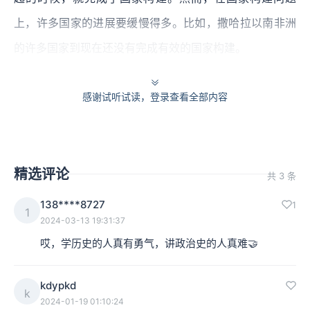
上，许多国家的进展要缓慢得多。比如，撒哈拉以南非洲
的许多国家到现在还没有完成有效的国家构建。
第二，人类逐渐拥有了一系列有效约束国家的政治发明。
感谢试听试读，登录查看全部内容
具体来说，这些政治发明包括立宪主义的、法治的、分权
制衡的和民主的制度安排。如今欧美发达民主国家已经率
先完成了对于国家的有效约束，这就使得国家与政治权力
精选评论
共 3 条
只能够在限定的轨道内运行。
当然，今天仍然有许多国家
138****8727
1
还没有实现对于国家的有效约束，约束利维坦的任务仍然
1
2024-03-13 19:31:37
任重而道远。
但是对于人类整体而言，构建有效国家与有
哎，学历史的人真有勇气，讲政治史的人真难🤝
效约束国家，已经成为迄今为止人类政治演化的两大主要
成就。
kdypkd
k
2024-01-19 01:10:24