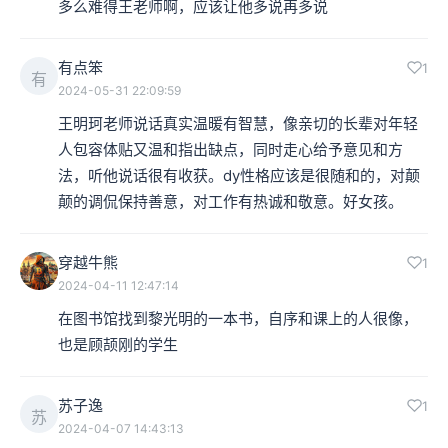
多么难得王老师啊，应该让他多说再多说
有点笨
1
有
2024-05-31 22:09:59
王明珂老师说话真实温暖有智慧，像亲切的长辈对年轻
人包容体贴又温和指出缺点，同时走心给予意见和方
法，听他说话很有收获。dy性格应该是很随和的，对颠
颠的调侃保持善意，对工作有热诚和敬意。好女孩。
穿越牛熊
1
2024-04-11 12:47:14
在图书馆找到黎光明的一本书，自序和课上的人很像，
也是顾颉刚的学生
苏子逸
1
苏
2024-04-07 14:43:13