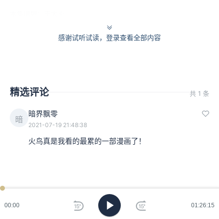
本集编辑：王大火
感谢试听试读，登录查看全部内容
精选评论
共 1 条
暗界飘零
暗
2021-07-19 21:48:38
火鸟真是我看的最累的一部漫画了！
ken
已过
期
00:00
01:26:15
刷