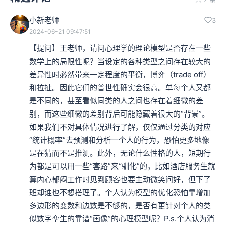
小新老师
3
2024-06-21 09:47:51
【提问】王老师，请问心理学的理论模型是否存在一些
数学上的局限性呢？当设定的各种类型之间存在较大的
差异性时必然带来一定程度的平衡，博弈（trade off）
和拉扯。因此它们的普世性确实会很高。单每个人又都
是不同的，甚至看似同类的人之间也存在着细微的差
别，而这些细微的差别背后可能隐藏着很大的“背景”。
如果我们不对具体情况进行了解，仅仅通过分类的对应
“统计概率”去预测和分析一个人的行为，恐怕更多地像
是在猜而不是推测。此外，无论什么性格的人，短期行
为都是可以用一些“套路”来“驯化”的，比如酒店服务生就
算内心郁闷工作时见到顾客也要主动微笑问好，但下了
班却谁也不想搭理了。个人认为模型的优化恐怕靠增加
多边形的变数和边数是不够的，是否有更针对个人的类
似数字孪生的靠谱“画像”的心理模型呢？P.s.个人认为消