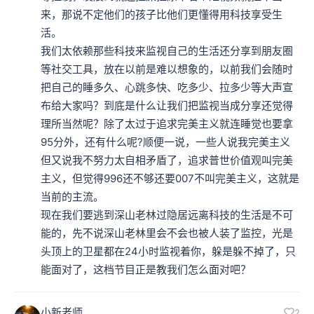
来，那说不定他们的孩子比他们更懂得用科技享受生
活。

我们太依赖那些科技来监视自己的生活还分享到朋友圈
等社交工具，放在以前是难以想象的，以前我们会随时
把自己的睡多久、心跳多快、吃多少、拉多少等大声宣
布给大家吗？到底是什么让我们把监视当成分享还觉得
理所当然呢？除了太过于追求完美主义就连睡觉也要拿
95分外，还有什么呢?顺便一说，一些人说我完美主义
但又说我不努力太自相矛盾了，追求普世价值观叫完美
主义，但觉得996还不够还要007不叫完美主义，这就是
当前的主流。

现在我们要逃到深山老林过隐居远离科技的生活是不可
能的，先不说深山老林里会不会也被人装了监控，光是
头顶上的卫星都在24小时监视着你，躲是躲不掉了，只
能面对了，这档节目正是教我们怎么面对吧？
小新老师
2