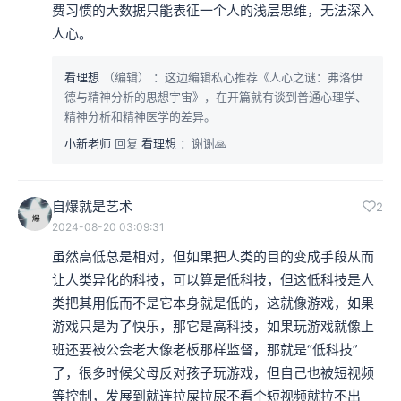
费习惯的大数据只能表征一个人的浅层思维，无法深入
人心。
看理想
（编辑）
：这边编辑私心推荐《人心之谜：弗洛伊
德与精神分析的思想宇宙》，在开篇就有谈到普通心理学、
精神分析和精神医学的差异。
小新老师
回复
看理想
：谢谢🙏
自爆就是艺术
2
2024-08-20 03:09:31
虽然高低总是相对，但如果把人类的目的变成手段从而
让人类异化的科技，可以算是低科技，但这低科技是人
类把其用低而不是它本身就是低的，这就像游戏，如果
游戏只是为了快乐，那它是高科技，如果玩游戏就像上
班还要被公会老大像老板那样监督，那就是“低科技”
了，很多时候父母反对孩子玩游戏，但自己也被短视频
等控制，发展到就连拉屎拉尿不看个短视频就拉不出