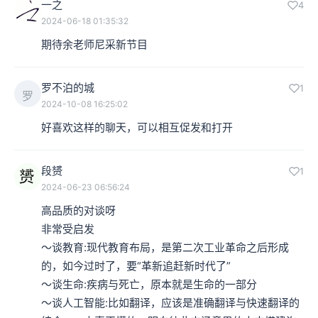
一之
4
2024-06-18 01:35:32
期待余老师尼采新节目
罗不泊的城
1
罗
2024-10-08 16:25:02
好喜欢这样的聊天，可以相互促发和打开
段赟
1
2024-06-23 06:56:24
高品质的对谈呀

非常受启发

～谈教育:现代教育布局，是第二次工业革命之后形成
的，如今过时了，要“革新追赶新时代了”

～谈生命:疾病与死亡，原本就是生命的一部分

～谈人工智能:比如翻译，应该是准确翻译与快速翻译的