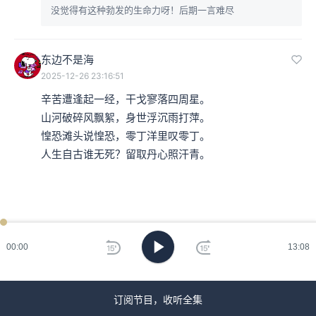
没觉得有这种勃发的生命力呀！后期一言难尽
东边不是海
2025-12-26 23:16:51
辛苦遭逢起一经，干戈寥落四周星。

山河破碎风飘絮，身世浮沉雨打萍。

惶恐滩头说惶恐，零丁洋里叹零丁。

人生自古谁无死？留取丹心照汗青。
00:00
13:08
订阅节目，收听全集