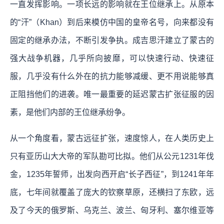
一直发挥影响。一项长远的影响就在王位继承上。从原本
的“汗”（Khan）到后来模仿中国的皇帝名号，向来都没有
固定的继承办法，不断引发争执。成吉思汗建立了蒙古的
强大战争机器，几乎所向披靡，可以快速行动、快速征
服，几乎没有什么外在的抗力能够减缓、更不用说能够真
正阻挡他们的进袭。唯一最重要的延迟蒙古扩张征服的因
素，是他们内部的王位继承纷争。
从一个角度看，蒙古远征扩张，速度惊人，在人类历史上
只有亚历山大大帝的军队勘可比拟。他们从公元1231年伐
金，1235年誓师，出发向西开启“长子西征”，到1241年年
底，七年间就覆盖了庞大的钦察草原，还横扫了东欧，远
及了今天的俄罗斯、乌克兰、波兰、匈牙利、塞尔维亚等