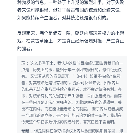
种勃发的气息，一种处于上升期的激烈斗争。对于失败
公元1235年，在前一年退回草原的蒙古军队再度南下，这
者来说可能很惨，但对于蒙古帝国的统治和延续来说，
如果能持续产生强者，对其统治还是很有利的。

次的目标却是要将宋人从华北平原给赶走，占领原本金朝
的领土。关于这项行动，耶律处材提供了主要的想法，让
反观南宋，完全是偏安一隅，朝廷内部玩着权力的小游
蒙古人重新布局。
戏。在蒙古草原上，才是真正经历强烈对撞，产生真正
的强者。
本集编辑：dy、小蝉
璋
：这么多季下来，我认为这档节目始终试图告诉我们的一
点是：历史上的事，能归于单一原因或规律的，恐怕绝无仅
有。 又试着从您的意见展开，“（内斗）如果能持续产生强
者，对其统治还是很有利的”。是否可反过来说，如果内斗
的结果无法产生乃至持续产生强者，就不会对统治有利。亦
即，对统治有利的关键在于产生强者，且由强者统治。而存
在一些内斗是无法产生强者的。因此即便在你的逻辑中，关
键不在内斗，而在能让能者治之的制度。 至于内斗或者换成
一个现代的词竞争，是否是让能者治之的唯一条件，我想在
今天这个早已多败俱伤的内卷时代，答案已经不言自明。
韶韶
：但是同样在争夺继承权上内斗激烈的奥斯曼帝国，却