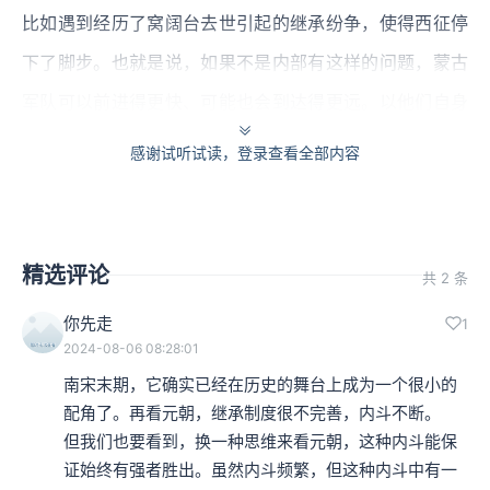
比如遇到经历了窝阔台去世引起的继承纷争，使得西征停
下了脚步。也就是说，如果不是内部有这样的问题，蒙古
军队可以前进得更快、可能也会到达得更远。以他们自身
的军事行动标准衡量，这样的领土攻占速度还算是慢的。
感谢试听试读，登录查看全部内容
扣掉王位继承造成的耽搁时间，蒙古帝国的延展或许还可
以缩短两三年。进展如此快速，如同之前的亚历山大大
精选评论
帝，必定是沿途以压倒性的武力带来了巨大的破坏，形成
共 2 条
了文明的浩劫。伊利汗国的成立，是建立在原先波斯帝国
你先走
1
2024-08-06 08:28:01
的基础上，有着悠久历史的区域被强行辗压过去，破坏来
南宋末期，它确实已经在历史的舞台上成为一个很小的
得越快，所需要的复原复兴的时间也就拉得越长。
配角了。再看元朝，继承制度很不完善，内斗不断。

但我们也要看到，换一种思维来看元朝，这种内斗能保
忽必烈建立元朝
证始终有强者胜出。虽然内斗频繁，但这种内斗中有一