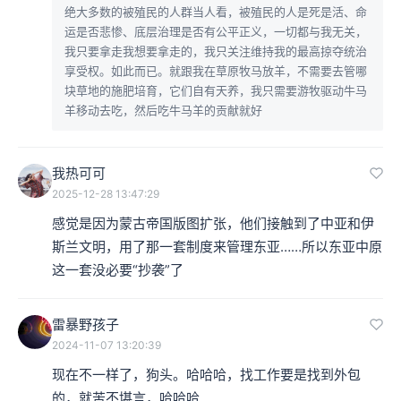
绝大多数的被殖民的人群当人看，被殖民的人是死是活、命
运是否悲惨、底层治理是否有公平正义，一切都与我无关，
我只要拿走我想要拿走的，我只关注维持我的最高掠夺统治
享受权。如此而已。就跟我在草原牧马放羊，不需要去管哪
块草地的施肥培育，它们自有天养，我只需要游牧驱动牛马
羊移动去吃，然后吃牛马羊的贡献就好
我热可可
2025-12-28 13:47:29
感觉是因为蒙古帝国版图扩张，他们接触到了中亚和伊
斯兰文明，用了那一套制度来管理东亚……所以东亚中原
这一套没必要“抄袭”了
雷暴野孩子
2024-11-07 13:20:39
现在不一样了，狗头。哈哈哈，找工作要是找到外包
的，就苦不堪言，哈哈哈