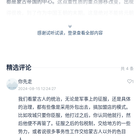
都是蒙古帝国的中心。
这双重性质的重点挪移改变，出现
得很晚，到了作为中国王朝的末期。这是绝对不能将元朝
和之前的，例如北魏、辽朝，乃至于之后的清朝，混为一
感谢试听试读，登录查看全部内容
谈的根本原因。辽、金从建立之初，就以双轨制进行统
治，汉人至少占有“半朝”的地位，等于是高度自治，保留
原有的礼仪与政体，同时对契丹、女真人示范了农业社会
精选评论
共 4 条
式的文化与管理，乃至于农业社会式的生活与享受，进一
步得以影响、改变这些外族。
你先走
1
2024-08-15 12:24:27
我们看蒙古人的统治，无论是军事上的征服，还是具体
元朝的行政特点与层级分布
的治理，都有些像是采用外包出去，搞加盟店的模式。
比如攻城只要你臣服，他打过之后，你认同他就行，然
本集编辑：dy、小蝉
后他便不再管了。征服之后的包税制，交给地方的一些
势力，或者说很多事务性工作交给蒙古人以外的色目
人。
