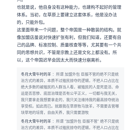
也就是说，他自身没有这种能力，也建构不起好的管理
体系。当初，在草原上要建立这套体系，他是没办法
的，只能外包。

这里面带来一个问题，整个帝国是一种散装的结构。就
像加盟店虽说对快速扩张有利，但我们知道，还要有自
己的品牌、标准控制、质量核查等等，尤其要有一个共
同的思想共识，不管是宗教上还是文化上都没有。所
以，这个帝国迟早会因太大而快速分崩离析。
冬月大雪午时的羊
：所谓 加盟外包 臣服不管的绝不只是统
治方式的差异，本质不过殖民掠夺的逻辑，不把人口占比在
绝大多数的被殖民的人群当人看，被殖民的人是死是活、命
运是否悲惨、底层治理是否有公平正义，一切都与我无关，
我只要拿走我想要拿走的，我只关注维持我的最高掠夺统治
享受权。如此而已。就跟我在草原牧马放羊，不需要去管哪
块草地的培育，自由天养，我只需要游牧
冬月大雪午时的羊
：所谓 “加盟外包 臣服不管” 绝不只是统
治方式的差异，本质不过殖民掠夺的逻辑，不把人口占比在