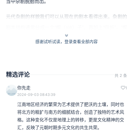
当中杂剧脱胎而出。
元代杂剧的样貌我们可以从现在的剧本看得出来。杂剧的
剧本结构通常分成一个“楔（xiē）子”，再加上“四折”，“楔
子”的篇幅比较短，是整出戏的开端，作用类似像序幕，而
感谢试听试读，登录查看全部内容
“折”就是一处场景的戏。四折戏就是四幕戏。这些安排可
以有变化，像是“楔子”可以放在“折”跟“折”之间，或者甚至
摆在第四折之后。也可以没有“楔子”，或一本用了两个“楔
精选评论
共 2 条
子”，一折之内也可以有两三处的场景。在表演的时候演员
你先走
1
借由“唱”、“云”、“科”来表现剧情。
2024-09-03 08:43:39
江南地区经济的繁荣为艺术提供了肥沃的土壤，同时也
本集编辑：dy、小蝉
将北方的粗犷与南方的细腻结合，创造了独特的艺术风
格。这种变化不仅是地理上的转移，更是文化精神的交
汇，反映了元朝时期多元文化的共生共荣。
