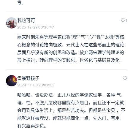
考。
我热可可
1
2025-12-29 00:30:47
两宋时期朱熹等理学家已将“理”“气”“心”“性”“太极”等核
心概念的讨论推向极致，元代士人在这些形而上的理论
层面几乎没有新的创见和改造。放弃两宋理学纯理论的
形上探讨，转向理学的实践化、世俗化与基层普及化。
雷暴野孩子
2024-11-08 23:01:36
哈哈哈。也没办法，正儿八经的学儒家理学，各种 气、
理、性，不脱几层皮哪里能有点眉目。而且还不一定就
会用到具体生活上，都是些苦功夫。但都是些宝贝 ，不
能就这样被埋没，那就只能简化一点，先入门，有用，
有兴趣再深造。