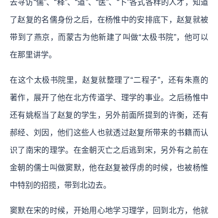
去寻访“儒”、“释”、“道”、“医”、“卜”各式各样的人才，知道
了赵复的名儒身份之后，在杨惟中的安排底下，赵复就被
带到了燕京，而蒙古为他新建了叫做“太极书院”，他可以
在那里讲学。
在这个太极书院里，赵复就整理了“二程子”，还有朱熹的
著作，展开了他在北方传道学、理学的事业。之后杨惟中
还有姚枢当了赵复的学生，另外前面所提到的许衡，还有
郝经、刘因，他们这些人也就透过赵复所带来的书籍而认
识了南宋的理学。在金朝灭亡之后逃到宋，另外有之前在
金朝的儒士叫做窦默，他在赵复被俘虏的时候，也被杨惟
中特别的招揽，带到北边去。
窦默在宋的时候，开始用心地学习理学，回到北方，他就