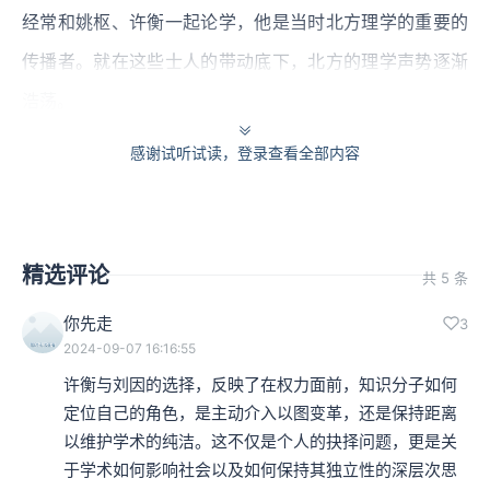
经常和姚枢、许衡一起论学，他是当时北方理学的重要的
传播者。就在这些士人的带动底下，北方的理学声势逐渐
浩荡。
感谢试听试读，登录查看全部内容
在蒙元时期，理学仍然不是北方士人文化的主流。还有一
群在北方士人群里势力庞大的，这是来自于旧的金朝。这
种文人、这种士人，他们比较重视诗文的成就，对于儒学
精选评论
没有看到那么重，即使涉及儒学，他们的态度仍然是“文儒
共 5 条
并重”。
你先走
3
2024-09-07 16:16:55
本集编辑：小蝉
许衡与刘因的选择，反映了在权力面前，知识分子如何
定位自己的角色，是主动介入以图变革，还是保持距离
以维护学术的纯洁。这不仅是个人的抉择问题，更是关
于学术如何影响社会以及如何保持其独立性的深层次思