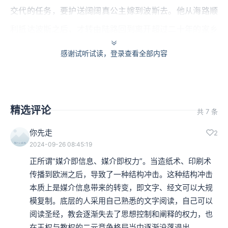
交代的任务，要护送阔阔真公主嫁到波斯去。他从海路顺
利抵达波斯之后，才转由陆路回到离开超过二十年的家乡
威尼斯。
感谢试听试读，登录查看全部内容
公元1294年，教宗派遣了一位叫约翰·孟德高维诺（John
of Montecorvino, 1247-1328）的神父来到大都。五年之
精选评论
后，1299年，他成立了在中国的第一座天主教堂；再过八
共 7 条
年，他被教宗任命为汗八里区（“大都”的突厥语，意“大汗
你先走
2
2024-09-26 08:45:19
之城”）总主教，也就是中国地区的第一位主教。大都出现
正所谓“媒介即信息、媒介即权力”。当造纸术、印刷术
天主教堂之后十四年，南方的泉州也创建了中国的第二座
传播到欧洲之后，导致了一种结构冲击。这种结构冲击
天主教堂。
本质上是媒介信息带来的转变，即文字、经文可以大规
模复制。底层的人采用自己熟悉的文字阅读，自己可以
阅读圣经，教会逐渐失去了思想控制和阐释的权力，也
本集编辑：小蝉
在王权与教权的二元竞争格局当中逐渐没落退出。