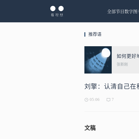
全部节目
数字图
推荐语
如何更好
张新刚
刘擎：认清自己在
05:06
7
文稿