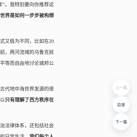
年”。我特别要向你推荐这
世界是如何一步步被构想
式又极为不同，比如在20
年前，两河流域的乌鲁克就
以平等而自由地讨论城邦公
上一集
从古代地中海世界发源的很
以
只有理解了西方秩序在
目录
下一集
治法律体系，还包括社会
的日常生活，
我们每个人