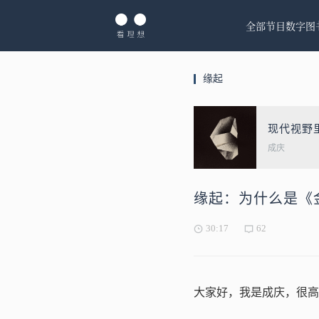
全部节目
数字图
缘起
现代视野
成庆
缘起：为什么是《
30:17
62
大家好，我是成庆，很高