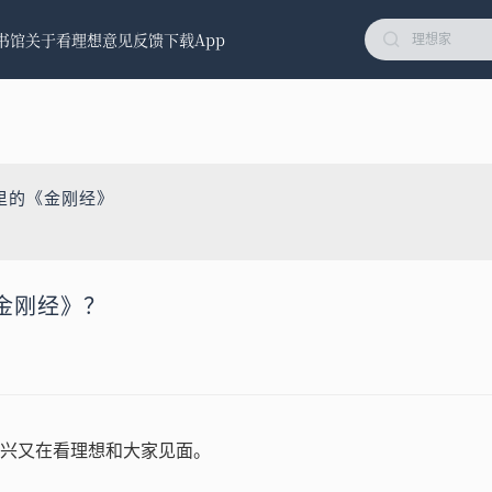
书馆
关于看理想
意见反馈
下载App
里的《金刚经》
金刚经》？
兴又在看理想和大家见面。