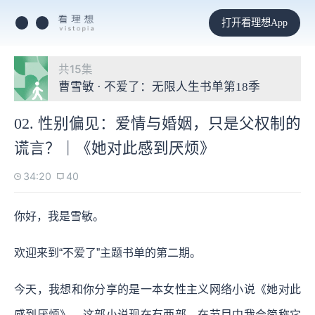
打开看理想App
共15集
曹雪敏 · 不爱了：无限人生书单第18季
02. 性别偏见：爱情与婚姻，只是父权制的
谎言？｜《她对此感到厌烦》
34:20
40
你好，我是雪敏。
欢迎来到“不爱了”主题书单的第二期。
今天，我想和你分享的是一本女性主义网络小说《她对此
感到厌烦》，这部小说现在有两部，在节目中我会简称它