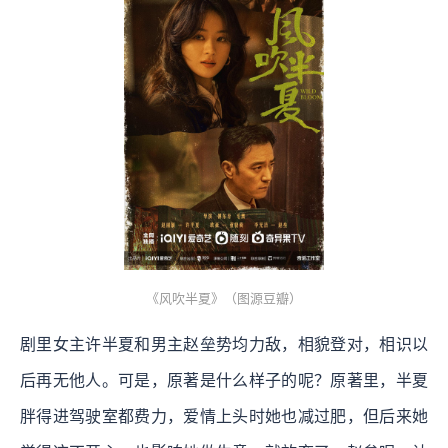
《风吹半夏》（图源豆瓣）
剧里女主许半夏和男主赵垒势均力敌，相貌登对，相识以
后再无他人。可是，原著是什么样子的呢？原著里，半夏
胖得进驾驶室都费力，爱情上头时她也减过肥，但后来她