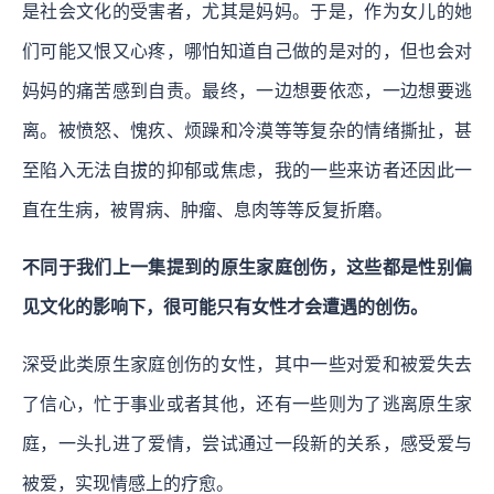
是社会文化的受害者，尤其是妈妈。于是，作为女儿的她
们可能又恨又心疼，哪怕知道自己做的是对的，但也会对
妈妈的痛苦感到自责。最终，一边想要依恋，一边想要逃
离。被愤怒、愧疚、烦躁和冷漠等等复杂的情绪撕扯，甚
至陷入无法自拔的抑郁或焦虑，我的一些来访者还因此一
直在生病，被胃病、肿瘤、息肉等等反复折磨。
不同于我们上一集提到的原生家庭创伤，这些都是性别偏
见文化的影响下，很可能只有女性才会遭遇的创伤。
深受此类原生家庭创伤的女性，其中一些对爱和被爱失去
了信心，忙于事业或者其他，还有一些则为了逃离原生家
庭，一头扎进了爱情，尝试通过一段新的关系，感受爱与
被爱，实现情感上的疗愈。