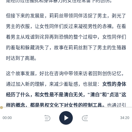
是经历过性骚扰和身体暴力的女性经常留下的创伤。
但接下来的发展是，莉莉丝带领同伴活捉了男主，剥光了
男主的衣服，让女性同伴们反过来凝视男性的赤裸。在看
着男主从戏谑到诧异再到恐惧的整个过程中，女性同伴们
的羞耻和躲藏消失了，故事在莉莉丝割下了男主的生殖器
时达到了高潮。
这个故事发展，好比在咨询中带领来访者回到创伤记忆，
通过加入新的理解，来减少羞耻感，也就是：
女性的身体
经历了什么，和女性是不是清白无关，“清白”和“贞洁”这
ken
样的概念，都是男权文化下对女性的控制工具。
也通过引
已过
期
导来访者想象反击和新的结局，来释放恐惧和无力感，获
00:00
34:20
刷
取对未来的信心，发现原来靠合作、工具和力量，女性可