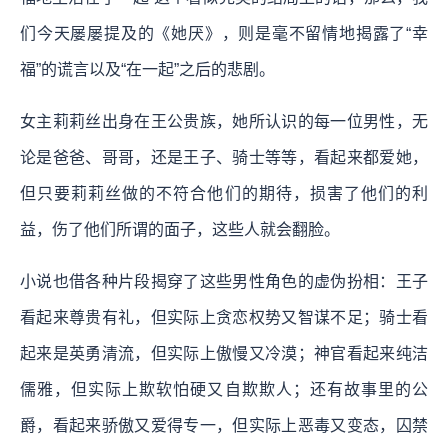
们今天屡屡提及的《她厌》，则是毫不留情地揭露了“幸
福”的谎言以及“在一起”之后的悲剧。
女主莉莉丝出身在王公贵族，她所认识的每一位男性，无
论是爸爸、哥哥，还是王子、骑士等等，看起来都爱她，
但只要莉莉丝做的不符合他们的期待，损害了他们的利
益，伤了他们所谓的面子，这些人就会翻脸。
小说也借各种片段揭穿了这些男性角色的虚伪扮相：王子
看起来尊贵有礼，但实际上贪恋权势又智谋不足；骑士看
起来是英勇清流，但实际上傲慢又冷漠；神官看起来纯洁
儒雅，但实际上欺软怕硬又自欺欺人；还有故事里的公
爵，看起来骄傲又爱得专一，但实际上恶毒又变态，囚禁