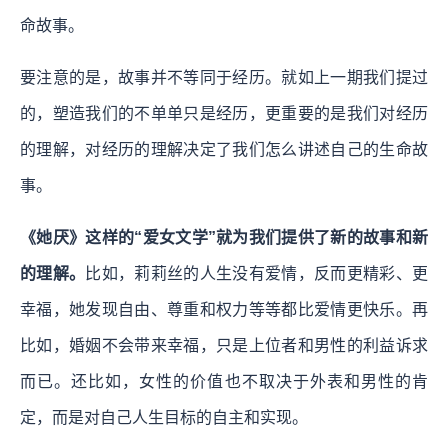
命故事。
要注意的是，故事并不等同于经历。就如上一期我们提过
的，塑造我们的不单单只是经历，更重要的是我们对经历
的理解，对经历的理解决定了我们怎么讲述自己的生命故
事。
《她厌》这样的“爱女文学”就为我们提供了新的故事和新
的理解。
比如，莉莉丝的人生没有爱情，反而更精彩、更
幸福，她发现自由、尊重和权力等等都比爱情更快乐。再
比如，婚姻不会带来幸福，只是上位者和男性的利益诉求
而已。还比如，女性的价值也不取决于外表和男性的肯
定，而是对自己人生目标的自主和实现。