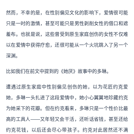
然而，不幸的是，在性别偏见文化的影响下，爱情很可能
只是一时的激情，甚至可能只是男性剥削女性的借口和遮
羞布。也就是说，这些曾受到原生家庭创伤的女性不仅难
以在爱情中获得疗愈，还很可能从一个火坑跳入了另一个
深渊。
比如我们在前文中提到的《她厌》故事中的多琳。
遭遇过原生家庭中性别偏见创伤的她，以为花匠约克爱
她，多琳一头扎进了这段爱情中，她小心翼翼地珍藏约克
为她采下的花瓣。但在约克看来，多琳只是一个性价比最
高的工具人——又年轻又会干活，还听话省钱，甚至还给
约克花钱，以后还会尽心带孩子。约克对此居然还不满