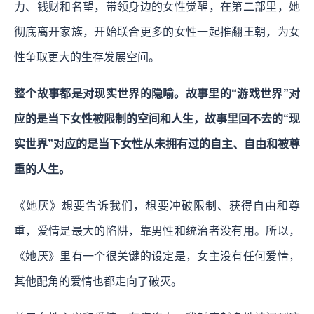
力、钱财和名望，带领身边的女性觉醒，在第二部里，她
彻底离开家族，开始联合更多的女性一起推翻王朝，为女
性争取更大的生存发展空间。
整个故事都是对现实世界的隐喻。故事里的“游戏世界”对
应的是当下女性被限制的空间和人生，故事里回不去的“现
实世界”对应的是当下女性从未拥有过的自主、自由和被尊
重的人生。
《她厌》想要告诉我们，想要冲破限制、获得自由和尊
重，爱情是最大的陷阱，靠男性和统治者没有用。所以，
《她厌》里有一个很关键的设定是，女主没有任何爱情，
其他配角的爱情也都走向了破灭。