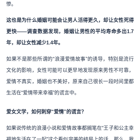
惨。
这也是为什么婚姻可能会让男人活得更久，却让女性死得
更快——调查数据发现，婚姻让男性的平均寿命多出1.7
年，却让女性减少1.4年。
如果不是那些所谓的“浪漫爱情故事”的诱导，特别是流行
文化的影响，女性可能可以更早地发现原来男性不可靠，
爱情不真实，婚姻也不美好，原来自己很长一段时间里都
生活在“爱情带来幸福”的谎言中。
爱女文学，如何刺穿“爱情”的谎言？
如果说传统的浪漫小说和爱情故事都搁笔在“王子和公主幸
福地生活在了一起”这个看似完美的结局上的话，那么，我