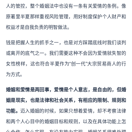
人的管控，整个婚姻法中也没有一条有关爱情的条例。像
原著里半夏那样重视风险管理，用好制度保护个人财产和
权益才是自我负责的明智做法。
钱是把握人生的抓手之一，也是对方踩踏底线时我们谈判
或离开的底气之一。我们需要这种不会因为爱情就失智的
女性榜样，这也符合半夏作为“创一代”大宗贸易商人的行
为方式。
婚姻和爱情是两回事，爱情是个人意志，是自由的，但婚
姻是现实，也是法律和社会关系，有相应的限制、规则和
功能。
迈入婚姻的时候，如果只想着爱情，却不考察法律
和两个人心目中的婚姻目标和规则，以及在具体功能上怎