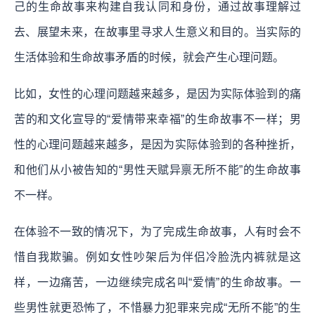
己的生命故事来构建自我认同和身份，通过故事理解过
去、展望未来，在故事里寻求人生意义和目的。当实际的
生活体验和生命故事矛盾的时候，就会产生心理问题。
比如，女性的心理问题越来越多，是因为实际体验到的痛
苦的和文化宣导的“爱情带来幸福”的生命故事不一样；男
性的心理问题越来越多，是因为实际体验到的各种挫折，
和他们从小被告知的“男性天赋异禀无所不能”的生命故事
不一样。
在体验不一致的情况下，为了完成生命故事，人有时会不
惜自我欺骗。例如女性吵架后为伴侣冷脸洗内裤就是这
样，一边痛苦，一边继续完成名叫“爱情”的生命故事。一
些男性就更恐怖了，不惜暴力犯罪来完成“无所不能”的生