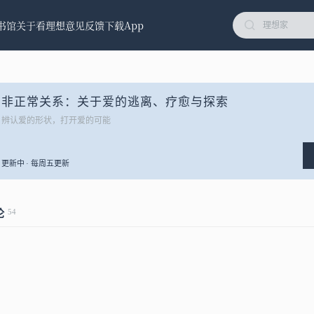
书馆
关于看理想
意见反馈
下载App
非正常关系：关于爱的逃离、疗愈与探索
辨认爱的形状，打开爱的可能
更新中 · 每周五更新
54
论