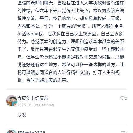
温暖的老师们聊天。曾经我在进入大学执教时也有这样
的憧憬，但六年下来只觉得无比失望。本以为应该充满
智性交流、平等、多元的地方，却充斥着权威、等级、
内卷和不公。作为一个底层的“青椒”，所有人都在用各
种话术pua我，让我多在自己身上找原因，自己应该多
努力。感觉原本的创造力、理想和追求基本都磨的差不
多了，反而只有在跟学生的交流中感受到一些乐趣和共
鸣，但学生毕竟还是不能满足我对于交流的渴望。只能
说还好还有这个地方，希望可以多一些这样的地方，让
我可以跟志同道合的人进行精神交流，打开人生和视
野，暂时逃避现实的无奈。
青皮萝卜红皮蒜
2
2025-01-03 04:15:49
沙发
178****2328
1