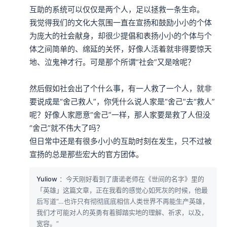
互助的系统可以仅仅是两个人，足以拯救一条生命。

我觉得我们的文化大氛围一直在宣扬和鼓励小小的个体
为庞大的社会献身，却很少提倡和表扬小小的个体与个
体之间简单的、绵延的关怀，好像人活着就非得要惊天
地、泣鬼神才行。可是那个所谓“社会”又是啥呢？

然后假如社会出了个什么事，有一人救了一个人，就非
要说成是“舍己救人”，你凭什么说人家是“舍己”去“救人”
呢？好像人家愿意“舍己”一样，那人家要是救了人但没
“舍己”就不伟大了吗？

但日常中还是有很多小小的互助时刻在发生，只不过被
宣扬的总是那些宏大的官方团体。
Yuliow
：今天刚好看到了唐诺老师在《世间的名字》里的
「英雄」这篇文章，正在我看的感觉心如死灰的时候，他最
后写道“…也许只有彻彻底底相信人类世界不再能生产英雄，
我们才可能对人的英勇有着脚踏实地的理解、祈求，以及，
宽容。”