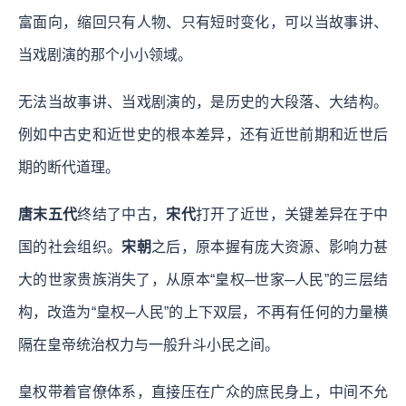
富面向，缩回只有人物、只有短时变化，可以当故事讲、
当戏剧演的那个小小领域。
无法当故事讲、当戏剧演的，是历史的大段落、大结构。
例如中古史和近世史的根本差异，还有近世前期和近世后
期的断代道理。
唐末五代
终结了中古，
宋代
打开了近世，关键差异在于中
国的社会组织。
宋朝
之后，原本握有庞大资源、影响力甚
大的世家贵族消失了，从原本“皇权─世家─人民”的三层结
构，改造为“皇权─人民”的上下双层，不再有任何的力量横
隔在皇帝统治权力与一般升斗小民之间。
皇权带着官僚体系，直接压在广众的庶民身上，中间不允