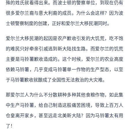
殊的姓氏就看得出来。而波士顿的警察单位，到现在仍有
很多爱尔兰裔与意大利裔的成员。为什么会这样？因为波
士顿警察制度的创建，正好和爱尔兰大移民潮同时。
爱尔兰大移民潮的起因是农产歉收引发的大饥荒，吃不饱
的难民只好牵亲引戚逃到新大陆找生路。而爱尔兰的饥荒
主要是马铃薯歉收造成的。这个时候，爱尔兰的农业高度
依赖马铃薯，几乎变成马铃薯单一作物的生产型态，以至
于马铃薯歉收就酿成了全国性无法救治的大灾难。
那爱尔兰人为什么不分散耕种多种其他食粮作物，如此集
中生产马铃薯，给自己制造这般痛苦困境，导致上百万人
仓皇离开家乡，甚至远走北美新大陆？因为马铃薯太有用
了！