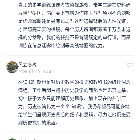
真正的史学训练该像考古侦探游戏，带学生蹲在史料碎
片堆里拼图：鸿门宴上范增为何摔玉斗？项羽不杀刘邦
是优柔寡断还是另有布局？这些选择背后的人性光谱，
才是照亮现实的棱镜。每个历史瞬间都藏着千万条未选
择的分岔路，我们的任务不是背诵既定的单行道，而是
训练在信息迷雾中绘制等高线地图的能力。
风立ちぬ
2
2026-01-20 13:44:11
在读书时期也是对历史教学的模式和教科书的编排深恶
痛绝。工作后明白初中历史教学的简化也是无奈之举，
初中孩子太多只能理解历史现象、加上现在的升学压
力，历史被简化为一个个“知识”。我仍希望尽可能多地
给学生们呈现历史背后的细节和逻辑，尽力让他们感受
到历史探究的乐趣。