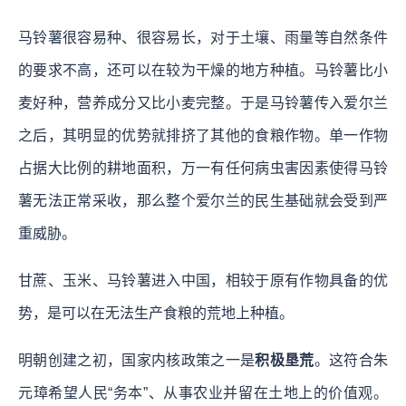
马铃薯很容易种、很容易长，对于土壤、雨量等自然条件
的要求不高，还可以在较为干燥的地方种植。马铃薯比小
麦好种，营养成分又比小麦完整。于是马铃薯传入爱尔兰
之后，其明显的优势就排挤了其他的食粮作物。单一作物
占据大比例的耕地面积，万一有任何病虫害因素使得马铃
薯无法正常采收，那么整个爱尔兰的民生基础就会受到严
重威胁。
甘蔗、玉米、马铃薯进入中国，相较于原有作物具备的优
势，是可以在无法生产食粮的荒地上种植。
明朝创建之初，国家内核政策之一是
积极垦荒
。这符合朱
元璋希望人民“务本”、从事农业并留在土地上的价值观。