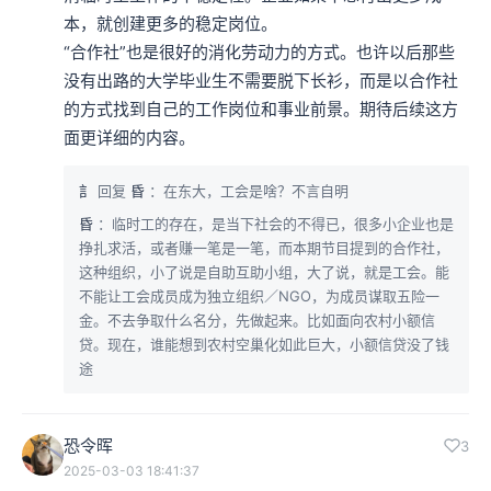
本，就创建更多的稳定岗位。

“合作社”也是很好的消化劳动力的方式。也许以后那些
没有出路的大学毕业生不需要脱下长衫，而是以合作社
的方式找到自己的工作岗位和事业前景。期待后续这方
面更详细的内容。
訁
回复
昏
：在东大，工会是啥？不言自明
昏
：临时工的存在，是当下社会的不得已，很多小企业也是
挣扎求活，或者赚一笔是一笔，而本期节目提到的合作社，
这种组织，小了说是自助互助小组，大了说，就是工会。能
不能让工会成员成为独立组织／NGO，为成员谋取五险一
金。不去争取什么名分，先做起来。比如面向农村小额信
贷。现在，谁能想到农村空巢化如此巨大，小额信贷没了钱
途
恐令晖
3
2025-03-03 18:41:37