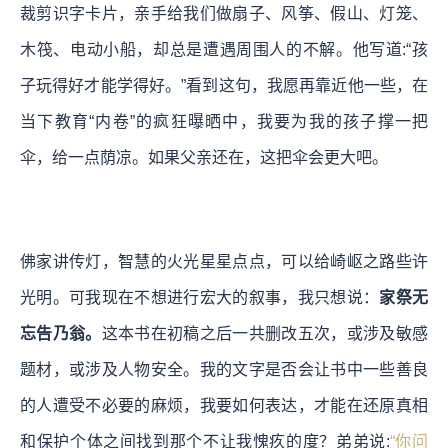
裁剪识字卡片，亲手给我们做扇子、风筝、假山、灯笼、
木筏、电动小船，却总是遭遇周围人的不解。他写道:“孩
子玩得好才能学得好。”
看到这句，我愿再靠近他一些，在
当下教育“内卷”的疯狂曝晒中，我要为我的孩子撑一把
伞，给一点荫凉。如果父亲还在，这把伞会更大吧。
佛家讲传灯，智慧的火光星星点点，可以给崎岖之路些许
光明。可我现在不想进行宏大的叙事，我只想说：
家祭无
忘告乃翁。
这本书在初稿之后一共删改五次，或涉及敏感
题材，或涉及人物安全。我的文字是否会让书中一些善良
的人遭受不必要的麻烦，我要如何表达，才能在还原真相
和保护个体之间找到那个不让我愧疚的度？弟弟说:
“你问