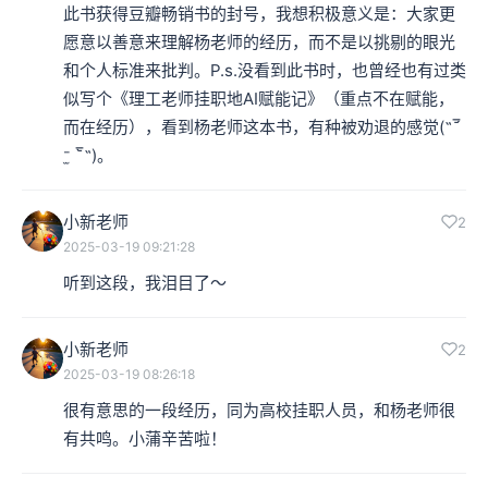
此书获得豆瓣畅销书的封号，我想积极意义是：大家更
愿意以善意来理解杨老师的经历，而不是以挑剔的眼光
和个人标准来批判。P.s.没看到此书时，也曾经也有过类
似写个《理工老师挂职地AI赋能记》（重点不在赋能，
而在经历），看到杨老师这本书，有种被劝退的感觉(˶‾᷄ 
⁻̫ ‾᷅˵)。
小新老师
2
2025-03-19 09:21:28
听到这段，我泪目了～
小新老师
2
2025-03-19 08:26:18
很有意思的一段经历，同为高校挂职人员，和杨老师很
有共鸣。小蒲辛苦啦！