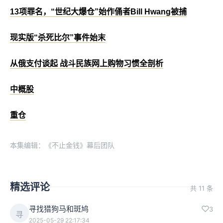
13项罪名，“世纪大爆仓”始作俑者Bill Hwang被捕
现实版“杀死比尔”事件始末
从俄支付谈起 战斗民族网上购物习惯全剖析
中概股
重仓
本集编辑：《不止金钱》幕后团队
精选评论
共 11 条
寻找猎狗马和斑鸠
3
寻
2025-05-29 22:17:34