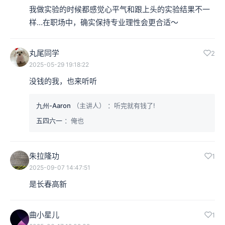
我做实验的时候都感觉心平气和跟上头的实验结果不一
样…在职场中，确实保持专业理性会更合适～
丸尾同学
2
2025-05-29 19:18:22
没钱的我，也来听听
九州-Aaron
（主讲人）
：听完就有钱了!
五四六一
：俺也
朱拉隆功
1
2025-09-07 14:47:51
是长春高新
曲小星儿
1