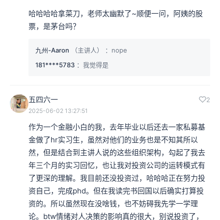
哈哈哈哈拿菜刀，老师太幽默了~顺便一问，阿姨的股
票，是茅台吗？
九州-Aaron
（主讲人）
：nope
181****5783
：我觉得是
五四六一
2
2025-06-02 13:27:51
作为一个金融小白的我，去年毕业以后还去一家私募基
金做了hr实习生，虽然对他们的业务也是不知其所以
然，但是结合到主讲人说的这些组织架构，勾起了我去
年三个月的实习回忆，也让我对投资公司的运转模式有
了更深的理解。我目前还没投资过，哈哈哈正在努力投
资自己，完成phd。但在我读完书回国以后确实打算投
资的。所以虽然现在没啥钱，也不妨碍我先学一学理
论。btw情绪对人决策的影响真的很大，别说投资了，