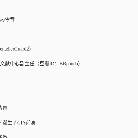
局今昔
ierGuard2）
献中心副主任（豆瓣ID：BBpanda）
背景
诞生了CIA前身
新秀