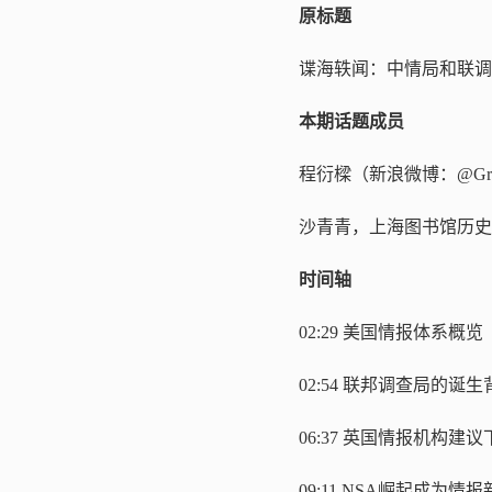
原标题
谍海轶闻：中情局和联调
本期话题成员
程衍樑（新浪微博：@Grenad
沙青青，上海图书馆历史文
时间轴
02:29
美国情报体系概览
02:54
联邦调查局的诞生
06:37
英国情报机构建议下
09:11
NSA崛起成为情报