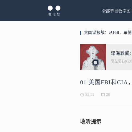
全部节目
数字图
大国谍报战：从FBI、军
谍海轶闻
忽左忽右&沙
01 美国FBI和
55:52
20
收听提示