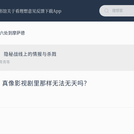
书馆
关于看理想
意见反馈
下载App
情六处到摩萨德
： 隐秘战线上的情报与杀戮
青青等
CIA，真像影视剧里那样无法无天吗？