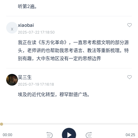
听第2遍。
xiaobai
x
2025-07-22 17:18:50
我正在读《东方化革命》，一直思考希腊文明的部分源
头，老师讲的也帮助我思考语言、教法等重新梳理。特
别有趣，大中东地区没有一定的思想边界
吴三生
2025-07-19 17:16:18
埃及的近代化转型，穆罕默德广场。
ken
已过
期
00:00
04:25