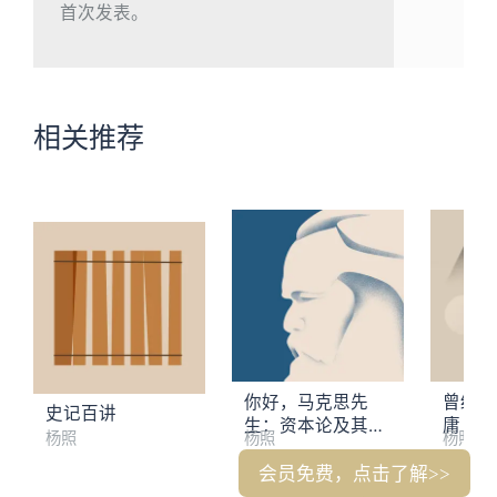
首次发表。
相关推荐
你好，马克思先
曾经江
史记百讲
生：资本论及其创
庸
杨照
杨照
杨照
造的世界
会员免费，点击了解>>