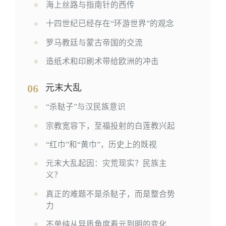
海上丝路与指南针的西传
十四世纪已经存在“环游世界”的观念
罗马教廷与蒙古帝国的交流
造纸术和印刷术带给欧洲的冲击
06
元末大乱
“杀鞑子”与汉民族意识
宗教宽容下，至福投射的白莲教兴起
“红巾”和“黄巾”，历史上的既视
元末大乱起因：灾荒现实？民族主
义？
真正的难题不是杀鞑子，而是整合势
力
不单纯从异质角度看元到明的变化