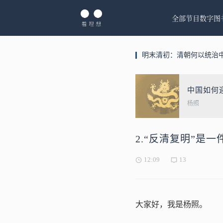
全部节目
数字图
明末清初：清朝何以统治
中国如何
杨照
2.“反清复明”是
12:09
13
大家好，我是杨照。