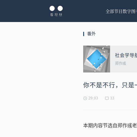
全部节目
数字图
番外
社会学导
郑作彧
你不是不行，只是
29:03
33
本期内容节选自郑作彧老