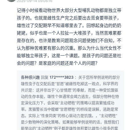
2025-09-14 09:06:16
记得小时候看动物世界大部分大型哺乳动物都是独立带
孩子的。也就是雌性生产完之后要出去觅食要带孩子，
雄性过了交配期早不知道哪里去了。回想起身边的奶奶
姥姥，似乎也是一个人拉扯一大堆孩子，当然苦难累都
是存在的，也许是教育问题观念问题使她们不自知，不
认为那种苦难累有那么的沉重。那么为什么当代女性不
能够独立带孩子，这是一个课题。是孩子的问题还是社
会的问题？是家庭的问题还是个人的问题？
各种感兴趣
回复
172****3823
：关于您所举例说明的部分
雄性虫子在交配后是“甘愿”被雌性吃掉这一观点，科学界的
共识是：‌这并非出于“心甘情愿”的奉献，而是一种受饥饿驱
动的生存本能，雄性个体通常会竭力逃生，但部分物种在特
定演化压力下，会采取“主动牺牲”的策略以提高繁殖成功
率。‌黑猫警长当中螳螂“甘愿牺牲”的桥段是误解，逃跑是常
态。‌实际上“性食同类”的核心驱动力是饥饿‌。，“主动牺牲”
是少数物种的演化策略‌，如果能够举例说明的话，我想我们
能举出的“主动牺牲”例子都是雄性体积要比雌性小很多的案