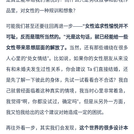
品里，对女性的一种规训和想象？
可能我们甚至还要往回再退一步——
“女性追求性愉悦并不
可耻，反而是理所当然的。”光是这句话，就已经能给一些
女性带来思想层面的解放了。
当然，还有那些缠绕在很多
人心里的“处女情结”。比如说，如果你的女性朋友从来没
有和未婚夫发生过性关系，你会建议 Ta 们直接结婚，还
是先了解一下彼此的身体，先试一试看看合不合适？我自
己就曾经面临着这种真实的情境，我当时心里非常着急，
我觉得“啊，你都没试过，确定吗”，但是从另外一方面，
我又怕我给出的这个建议对她造成一定的困扰。
再往外看一步，其实我们会发现，
这个世界的很多设计本