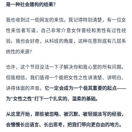
是一种社会建构的结果？
我也收到过一些网友的来信。我记得特别清楚，有一位女
性来信者写道，自己非常介意女伴曾经和男性有过性经
验。我也会好奇，从科班的角度，这种在意到底有几层系
统性的来源？
也许，这个节目没法一下子解决你和我心里的所有问题。
但我相信，我们值得一个能把女性之性讲清楚、讲明白、
讲得体面的声音。
它一定会成为一个极其重要的起点——
为“女性之性”打下一个扎实的、温柔的基础。
从这里开始，那些被忽略、被沉默、被轻描淡写的经验，
会慢慢长出语言、长出思考，把我们带向更自由的地方。