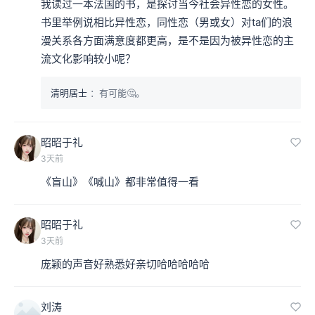
我读过一本法国的书，是探讨当今社会异性恋的女性。
书里举例说相比异性恋，同性恋（男或女）对ta们的浪
漫关系各方面满意度都更高，是不是因为被异性恋的主
流文化影响较小呢？
清明居士
：有可能🤔。
昭昭于礼
3天前
《盲山》《喊山》都非常值得一看
昭昭于礼
3天前
庞颖的声音好熟悉好亲切哈哈哈哈哈
刘涛