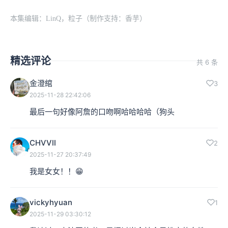
本集编辑：LinQ，粒子（制作支持：香芋）
精选评论
共 6 条
金澄綰
3
2025-11-28 22:42:06
最后一句好像阿詹的口吻啊哈哈哈哈（狗头
CHVVII
2
2025-11-27 20:37:49
我是女女！！😁
vickyhyuan
1
2025-11-29 03:30:12