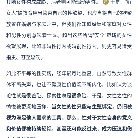
其她女性构成威胁，后者则可能煽动男性。
于是，“好
女人”被教育应当管束自己的性欲望，也应当将自己的欲望
放置在婚姻与家庭之中，但我们都知道婚姻和家庭对女性
和男性分别意味着什么。超出这些所谓“安全”范畴的女性
欲望展现，比如非婚性行为或婚前性行为，则更容易遭受
指责、甚至惩罚。
如此不平等的性实践，经年累月地重复，自然导致女性群
体不断失声，也让不健康性价值观不断内化，比如认为谈
论性就是很羞耻、探索性总是很危险。于是，女性之性的
愉悦被更深地压抑。
当女性的性只能与生殖绑定，仍旧被
视为满足他人需求的工具，那么，性对于女性自身的意义
和价值便被持续轻视，甚至还可能反过来，成为压迫和伤