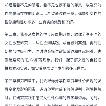
却经常看不见的阴道，看不见也摸不着的卵巢，以及只为
性愉悦而存在的阴蒂……希望通过这一章，你能对女性的
性健康和性功能多一些真实的感受和了解。
第二章，我会从女性的性反应周期开始，跟你分享不同的
女性欲望研究——从性欲到唤起，从自慰到高潮，再到性
幻想与性吸引力，同时也会探讨欲望减退和唤起困难，也
就是常说的“性冷淡”等现象。我们一起了解女性的自我愉
悦探索和实践，如实看见欲望与本能的多元世界。
第三章和第四章中，我会跟你分享性态度与性价值观的发
展变化及影响因素，邀请你暂时放下价值评判，剥除性羞
耻，在研究实践中感受女性性心理的真实与边界。同时，