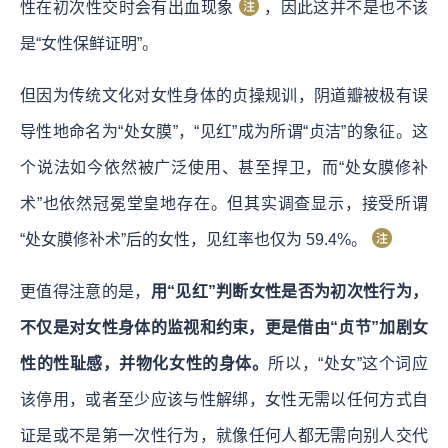
性在初次性交时会有出血现象
，因此这并不是也不该
是“女性保鲜证明”。
但因为传统文化对女性身体的贞操规训，阴道瓣被极有误
导性地命名为“处女膜”，“见红”成为所谓“贞洁”的象征。这
个说法如今依然被广泛使用、甚至捍卫，而“处女膜修补
术”也依然冠冕堂皇地存在。但其实调查显示，接受所谓
“处女膜修补术”后的女性，见红率也仅为 59.4%。
更值得注意的是，
用“见红”判断女性是否为初次性行为，
不仅是对女性身体的监视和约束，更是借由“贞节”加剧女
性的性耻感，并物化女性的身体。
所以，“处女”这个词应
该停用，或者至少应该与性解绑，女性无需以任何方式自
证是或不是第一次性行为，就像任何人都无需向别人交代