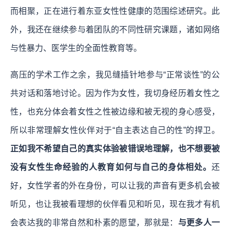
而相聚，正在进行着东亚女性性健康的范围综述研究。此
外，我还在继续参与着团队的不同性研究课题，诸如网络
与性暴力、医学生的全面性教育等。
高压的学术工作之余，我见缝插针地参与“正常谈性”的公
共对话和落地讨论。
因为作为女性，我切身经历着女性之
性，也充分体会着女性之性被边缘和被无视的身心感受，
所以非常理解女性伙伴对于“自主表达自己的性”的捍卫。
正如我不希望自己的真实体验被错误地理解，也不想要被
没有女性生命经验的人教育如何与自己的身体相处。
还
好，女性学者的外在身份，可以让我的声音有更多机会被
听见，也让我被看理想的伙伴看见和听见，现在我才有机
会表达我的非常自然和朴素的愿望，那就是：
与更多人一