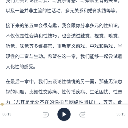
我们还会讨论性与爱、与复杂情感、与婚姻生育的关系，
以及一些并非主流的性活动、多元关系和婚育实践等等。
接下来的第五章会很有趣，我会跟你分享多元的性知识，
不仅仅是性姿势和性技巧，也会透过触觉、视觉、嗅觉、
听觉、味觉等多维感官，重新定义前戏、中戏和后戏，呈
现性的丰富与生动。希望在这一章，我们能够一起尝试最
大化性的感受。
在最后一章中，我们去谈论性愉悦的另一面，那些无法忽
视的问题，比如性交疼痛、性传播疾病、生殖困扰、性暴
力（尤其是无处不在的偷拍与网络性骚扰），等等。此
外，孕期女性、更年期女性、老年女性、残障女性等，她
00:15
36:15
们的性常常更加隐形。看见女性之性，需要看见所有女