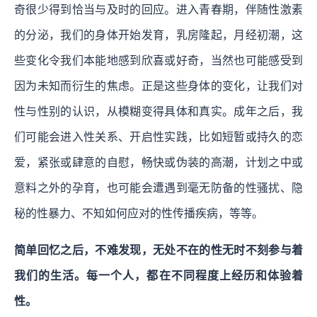
奇很少得到恰当与及时的回应。进入青春期，伴随性激素
的分泌，我们的身体开始发育，乳房隆起，月经初潮，这
些变化令我们本能地感到欣喜或好奇，当然也可能感受到
因为未知而衍生的焦虑。正是这些身体的变化，让我们对
性与性别的认识，从模糊变得具体和真实。成年之后，我
们可能会进入性关系、开启性实践，比如短暂或持久的恋
爱，紧张或肆意的自慰，畅快或伪装的高潮，计划之中或
意料之外的孕育，也可能会遭遇到毫无防备的性骚扰、隐
秘的性暴力、不知如何应对的性传播疾病，等等。
简单回忆之后，不难发现，无处不在的性无时不刻参与着
我们的生活。每一个人，都在不同程度上经历和体验着
性。