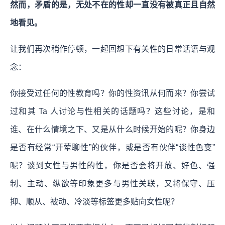
然而，矛盾的是，无处不在的性却一直没有被真正且自然
地看见。
让我们再次稍作停顿，一起回想下有关性的日常话语与观
念：
你接受过任何的性教育吗？你的性资讯从何而来？你尝试
过和其 Ta 人讨论与性相关的话题吗？这些讨论，是和
谁、在什么情境之下、又是从什么时候开始的呢？你身边
是否有经常“开荤聊性”的伙伴，或是否有伙伴“谈性色变”
呢？谈到女性与男性的性，你是否会将开放、好色、强
制、主动、纵欲等印象更多与男性关联，又将保守、压
抑、顺从、被动、冷淡等标签更多贴向女性呢？