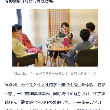
有的话语并对它们进行更新。
Chanchan 作为嘉宾参与的一场与女性生育有关的线下会谈
逐渐地，无论是女性之性的学术知识还是生命体验，我都
积累了一定的理解和体悟。同时我也逐渐意识到，性学如
此多元，需要跨学科和多技能的支持。于是我先后学习了