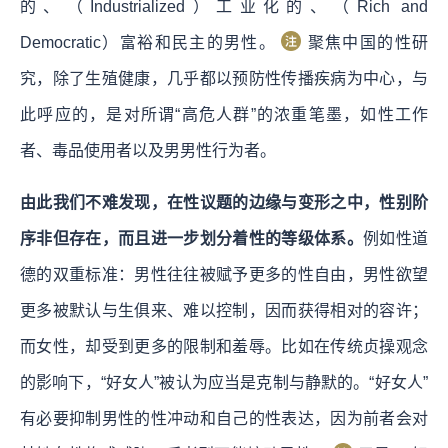
的、（Industrialized）工业化的、（Rich and
Democratic）富裕和民主的男性。
聚焦中国的性研
究，除了生殖健康，几乎都以预防性传播疾病为中心，与
此呼应的，是对所谓“高危人群”的浓重笔墨，如性工作
者、毒品使用者以及男男性行为者。
由此我们不难发现，在性议题的边缘与变形之中，性别阶
序非但存在，而且进一步划分着性的等级体系。
例如性道
德的双重标准：男性往往被赋予更多的性自由，男性欲望
更多被默认与生俱来、难以控制，因而获得相对的容许；
而女性，却受到更多的限制和羞辱。比如在传统贞操观念
的影响下，“好女人”被认为应当是克制与静默的。“好女人”
有必要抑制男性的性冲动和自己的性表达，因为前者会对