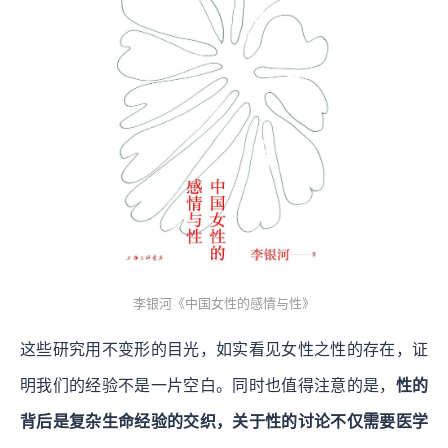
李银河《中国女性的感情与性》
这些研究用不变形的目光，如实看见女性之性的存在，证
明我们的经验不是一片空白。同时也值得注意的是，
性的
背后是复杂生命经验的交织，关于性的讨论不仅需要医学