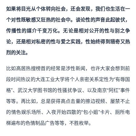
如果将目光从个体转向社会，还会发现，我们也生活在一
个对性既敏感又狂热的社会中。
谈论性的声音此起彼伏，
传播性的媒介千变万化。无论是相对公开的性与别之争
论，还是相对私密的性与爱之实践，性始终得到猎奇又热
烈的关注。
比如高居热搜榜首的经常是涉性新闻，也许大家会想到前
段时间热议的大连工业大学将个人亲密关系定性为“有辱国
格”、武汉大学图书馆的性骚扰争议、以及南京“阿红”事件
等等。再比如，总是获得高点击量的擦边视频、屡禁不止
的情色娱乐场所、入夜开始四散的“包小姐”卡片、厕所电
梯遍布的色情制品广告等等，不胜枚举。