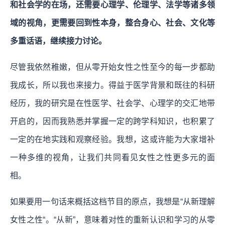
和社会学的在场，还需要心理学、伦理学、法学等诸多领
域的视角，更需要回到性本身，整合身心、社会、文化等
多重话语，继续接力讨论。
尽管我依然稚嫩，但从零开始女性之性至今的每一步都助
我成长，所以我也来接力。得益于医学背景和既往的科研
经历，我的研究是在性医学、社会学、心理学的交汇地带
开启的，因而我熟悉并掌握一定的跨学科知识，也积累了
一定的在地实践和观察经验。我想，这或许能为大家增补
一种多维的视角，让我们共同看见女性之性更多元的面
相。
如果要用一句话来概括这档节目的原点，我想是“从新理解
女性之性“。“从新”，意味着对性的重新认识和学习的从零