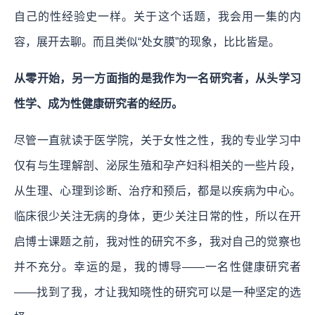
自己的性经验史一样。关于这个话题，我会用一集的内
容，展开去聊。而且类似“处女膜”的现象，比比皆是。
从零开始，另一方面指的是我作为一名研究者，从头学习
性学、成为性健康研究者的经历。
尽管一直就读于医学院，关于女性之性，我的专业学习中
仅有与生理解剖、泌尿生殖和孕产妇科相关的一些片段，
从生理、心理到诊断、治疗和预后，都是以疾病为中心。
临床很少关注无病的身体，更少关注日常的性，所以在开
启博士课题之前，我对性的研究不多，我对自己的觉察也
并不充分。幸运的是，我的博导——一名性健康研究者
——找到了我，才让我知晓性的研究可以是一种坚定的选