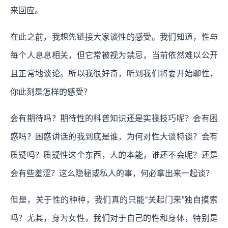
来回应。
在此之前，我想先链接大家谈性的感受。我们知道，性与
每个人息息相关，但它常被视为禁忌，当前依然难以公开
且正常地谈论。所以我很好奇，听到我们将要开始聊性，
你此刻是怎样的感受？
会有期待吗？期待性的科普知识还是实操技巧呢？会有困
惑吗？困惑讲话的我到底是谁，为何对性大谈特谈？会有
质疑吗？质疑性这个东西，人的本能，谁还不会呢？还是
会有些羞涩？这么隐秘或私人的事，何必拿出来一起谈？
但是，关于性的种种，我们真的只能“关起门来”独自摸索
吗？尤其，身为女性，我们对于自己的性和身体，特别是