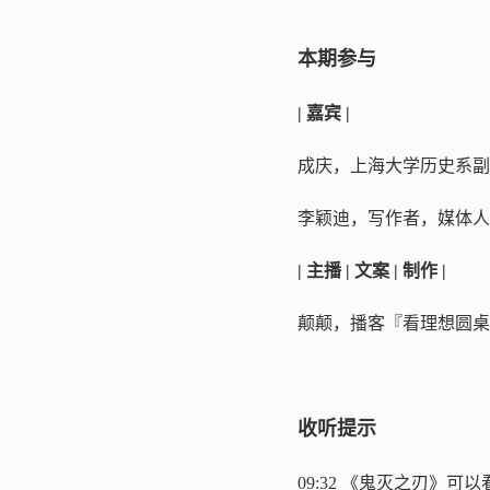
本期参与
| 嘉宾 |
成庆，上海大学历史系副
李颖迪，写作者，媒体人
| 主播 | 文案 | 制作 |
颠颠，播客『看理想圆桌
收听提示
09:32 《鬼灭之刃》可