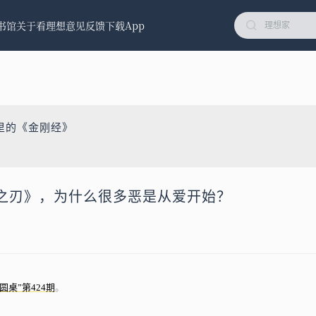
书馆
关于看理想
意见反馈
下载App
里的《金刚经》
之刃》，为什么很多恶是从爱开始？
圆桌”第424期
。