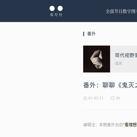
全部节目
数字图
番外
现代视野
成庆
番外：聊聊《鬼灭
01:03:11
38
编辑注：本期番外出自
“看理想