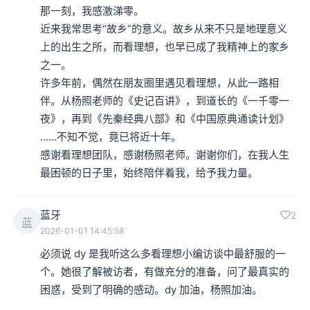
那一刻，我感激涕零。

近来我常思考“故乡”的意义。故乡从来不只是地理意义
上的出生之所，而看理想，也早已成了我精神上的家乡
之一。

许多年前，偶然在朋友圈里遇见看理想，从此一路相
伴。从杨照老师的《史记百讲》，到道长的《一千零一
夜》，再到《先秦经典八部》和《中国原典通读计划》
……不知不觉，竟已将近十年。

感谢看理想团队，感谢杨照老师。谢谢你们，在我人生
最困顿的日子里，始终陪伴着我，给予我力量。
蓝牙
2
蓝
2026-01-01 14:45:58
必须说 dy 是我听这么多看理想小编访谈中最舒服的一
个。她很了解被访者，有做充分的准备，问了最真实的
困惑，受到了明确的感动。dy 加油，杨照加油。