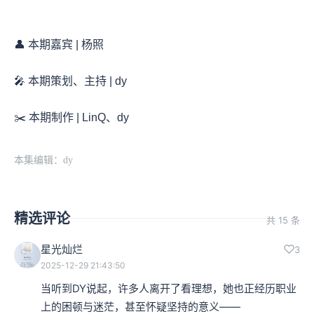
👤 本期嘉宾 | 杨照
🎤 本期策划、主持 | dy
✂️ 本期制作 | LinQ、dy
本集编辑：dy
精选评论
共 15 条
星光灿烂
3
2025-12-29 21:43:50
当听到DY说起，许多人离开了看理想，她也正经历职业
上的困顿与迷茫，甚至怀疑坚持的意义——
