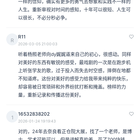
一样的信仰，确实有更多的勇气去想象和实践不一样的
人生。重新审视对时间的感知，十年可以很短、人生可
以很长，不必分秒必争。
R11
R
2026-03-05 21:00:03
听着杨照老师向dy娓娓道来自己的初心，很感动。同样
对美好的东西有敏锐的感受，最戏剧的一次是在跑步机
上听张学友的歌，过于投入而失去时空感，摔倒在地都
不知道疼。这份对美好的感受力给我带来纯粹的快乐，
却容易被日常琐碎和外界纷扰打断和掩盖。榜样的力
量，重新记录和传播这份美好。
16532838202
1
2026-01-24 19:19:43
对的，24年去奈良看正仓院大展，找了一个老师，是博
士，学术可能可以，但是讲解真的差，花了700块钱，