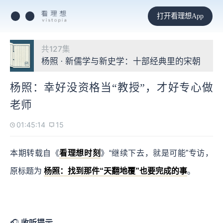
打开看理想App
共127集
杨照 · 新儒学与新史学：十部经典里的宋朝
杨照：幸好没资格当“教授”，才好专心做
老师
01:45:14
15
本期转载自《
看理想时刻
》“继续下去，就是可能”专访，
原标题为
杨照：找到那件“天翻地覆”也要完成的事
。
🎧
收听提示