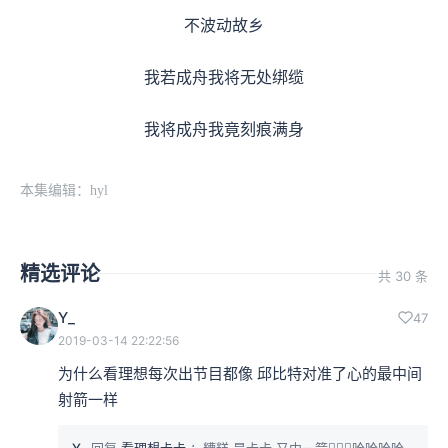
不波动故乡
我若成舟我将无处绑缆
我将成舟我竟刻痕满身
本集编辑：hyl
精选评论
共 30 条
Y_
47
2019-03-14 22:22:56
为什么看理想每次出节目都像 邱比特对准了心的最中间
射箭一样
Y_
回复
看理想卡卡
：糟糕 是卡卡 又中一箭🧚🏻‍♀️哈哈哈哈