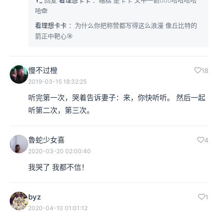
哈🙈
看理想卡卡
：为什么你把称赞都写得这么浪漫 像丘比特的
箭正中靶心🎯
慢不过橙
18
2019-03-15 18:32:25
听完第一次，哭着告诉妻子：来，你快听听。 然后一起
听第二次，第三次。
魯蛇少女喜
4
2020-03-20 02:00:40
我哭了 我都不信！
byz
1
2020-04-10 01:01:12