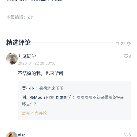
本集编辑：ZY
精选评论
共 22 条
丸尾同学
8
2026-01-22 20:30:50
不结婚的我，也来听听
曹小仆
：😂我也来听听
刘月亮Moon
回复
丸尾同学
：哈哈哈那不就是想避免被转
移支付？
展开 4 条评论
xhz
5