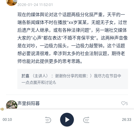
2026-01-24 11:52:01
现在的媒体舆论对这个话题两极分化挺严重，天平的一
端各新闻媒体不时在播放“xx岁某某，无婫无子女，过世
后遗产无人继承，或有各种法律问题”，另一端社交媒体
大家的“心声”都在表达“不婚不育保平安”。这两种声音像
是在对吵，一边极力摇头，一边极力敲警钟。这个话题
想必要说清很难，牵涉到太多的社会法制议题，期待老
师也能对此提供更多的思考思路。
於嘉
（主讲人）
：谢谢你分享的观察：）我尽力在节目中
一点点展开和讨论💪
声里斜阳暮
5
2026-01-24 08:05:29
守护着对真爱的惦念，预防这份美好被消费型婚姻的荼
00:11
26:33
毒损害。。。也算是延续“五四运动”的革命成果了