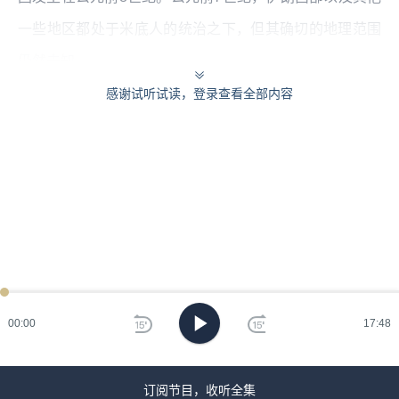
一些地区都处于米底人的统治之下，但其确切的地理范围
仍然未知。
感谢试听试读，登录查看全部内容
尽管米底人在古代近东历史上扮演着举足轻重的角色，但
米底人并未留下任何文字记录，因此我们无法重构他们的
历史。我们对米底人的了解仅限于亚述人、巴比伦人、亚
美尼亚人和希腊人等外来者的记载，以及一些据信曾被米
底人占领的伊朗考古遗址。
本集编辑：林深、香芋
00:00
17:48
订阅节目，收听全集