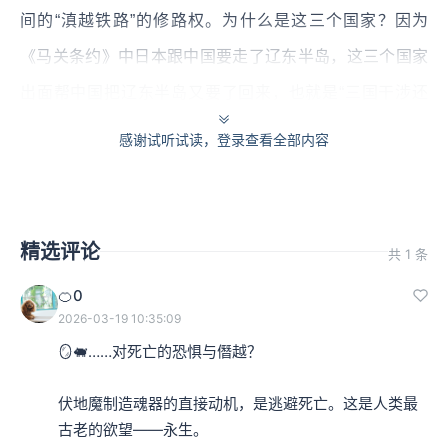
间的“滇越铁路”的修路权。为什么是这三个国家？因为
《马关条约》中日本跟中国要走了辽东半岛，这三个国家
出面帮中国把辽东半岛又要了回来，也就是“三国干涉还
辽”事件。在这个事情里，清政府是欠了人情的。所以这三
感谢试听试读，登录查看全部内容
条铁路，就让俄、德、法三个国家领走。此外，英国也获
得了香港广州之间的“广九线”、上海南京之间“沪宁线”的修
筑权。
精选评论
共 1 条
🍊0
本集编辑：粒子、予周
2026-03-19 10:35:09
🪞🐖……对死亡的恐惧与僭越？

伏地魔制造魂器的直接动机，是逃避死亡。这是人类最
古老的欲望——永生。