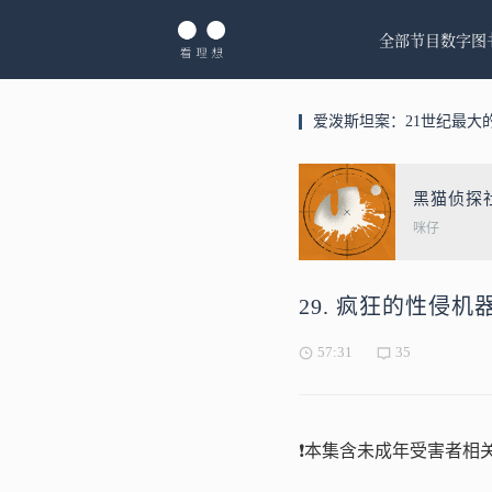
全部节目
数字图
爱泼斯坦案：21世纪最大
黑猫侦探
咪仔
29. 疯狂的性侵
57:31
35
❗本集含未成年受害者相