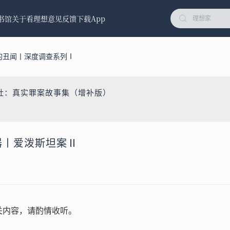
书馆
关于看理想
意见反馈
下载App
的丑闻丨深度调查系列Ⅰ
社：真实罪案故事集（增补版）
机器丨爱泼斯坦案Ⅱ
关内容，请酌情收听。