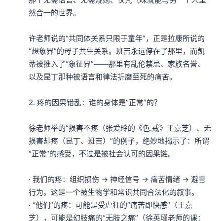
然合一的世界。

许老师说的“共同体关系只限于童年”，正是拉康所说的
“想象界”的母子共生关系。班吉永远停在了那里，而凯
蒂被推入了“象征界”——那里有乱伦禁忌、家族名誉、
以及昆丁那种被语言和律法折磨至死的痛苦。

2. 疼的因果错乱：谁的身体是“正常”的？

徐老师举的“损害不疼（张爱玲的《色.戒》王嘉芝）、无
损害却疼（昆丁、班吉）”的例子，绝妙地揭示了：所谓
“正常”的感受，不过是被社会认可的因果链。

· 我们的疼：组织损伤 → 神经信号 → 痛苦情绪 → 避害
行为。这是一个被生物学和常识共同合法化的叙事。

· “他们”的疼：可能是受虐狂的“痛苦即快感”（王嘉
芝），可能是幻肢痛的“无肢之痛”（徐英瑾老师的课：