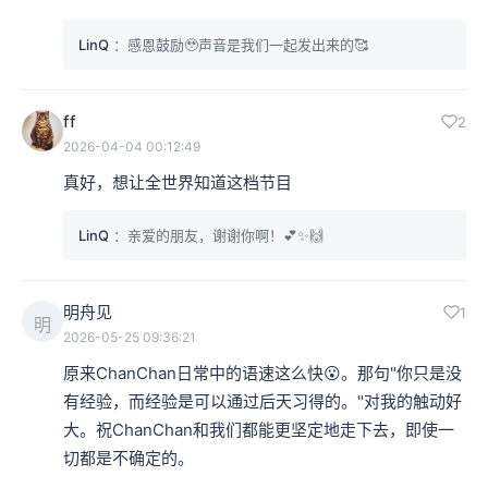
LinQ
：感恩鼓励🥹声音是我们一起发出来的🥰
ff
2
2026-04-04 00:12:49
真好，想让全世界知道这档节目
LinQ
：亲爱的朋友，谢谢你啊！💕✨🙌
明舟见
1
明
2026-05-25 09:36:21
原来ChanChan日常中的语速这么快😮。那句"你只是没
有经验，而经验是可以通过后天习得的。"对我的触动好
大。祝ChanChan和我们都能更坚定地走下去，即使一
切都是不确定的。