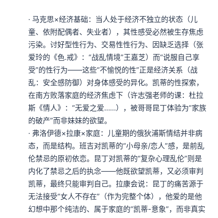
· 马克思×经济基础：当人处于经济不独立的状态（儿
童、依附配偶者、失业者），其性感受必然被生存焦虑
污染。讨好型性行为、交易性性行为、因缺乏选择（张
爱玲的《色.戒》：“战乱情境”王嘉芝）而“说服自己享
受”的性行为——这些“不愉悦的性”正是经济关系（战
乱：安全感防御）对身体感受的异化。凯蒂的性探索，
在南方败落家庭的经济焦虑下（许志强老师的课：杜拉
斯《情人》：“无爱之爱……），被哥哥昆丁体验为“家族
的破产”而非妹妹的欲望。

· 弗洛伊德×拉康×家庭：儿童期的俄狄浦斯情结并非病
态，而是结构。班吉对凯蒂的“小母亲/恋人”感，是前乱
伦禁忌的原初依恋。昆丁对凯蒂的“复杂心理乱伦”则是
内化了禁忌之后的执念——他既欲望凯蒂，又必须审判
凯蒂，最终只能审判自己。拉康会说：昆丁的痛苦源于
无法接受“女人不存在”（作为完整个体），他爱的是他
幻想中那个纯洁的、属于家庭的“凯蒂-意象”，而非真实