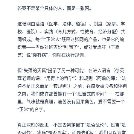
答案不是某个具体的人，而是一张网。

这张网由话语（医学、法律、道德）、制度（家庭、学
校、医院）、实践（育儿方式、性教育、经济分配）共
同织成。每个“正常人”既是这张网的产品，也是它的编
织者——当你对班吉说“别闹了”，或对受虐狂（王嘉
芝）说“你有病”，你就在执行规训。

但“失落的天真”提示了另一种可能：在进入语言（徐英
瑾老师的课：“用得上的哲学”）和规则（阿詹的课：“法
律不是正义而是一套规则”）之前，在感受被命名和评判
之前，我们或许都曾拥有一个“班吉式的瞬间”——在那
里，气味就是真理，痛苦没有因果角色，爱不需要一个
“正常”的名字。

真正深刻的反思，不是去判定昆丁“是否乱伦”、班吉“是
否可怜”、疼痛“是否真实”，而是去追问：我们习以为常