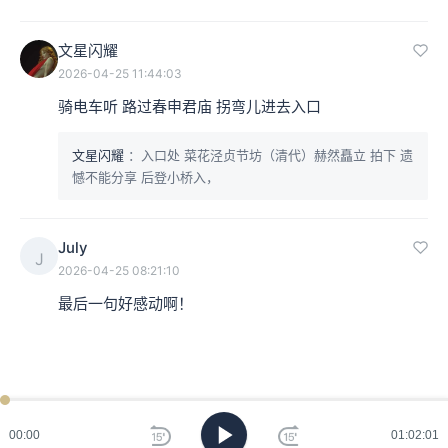
文星闪耀
2026-04-25 11:44:03
骑电车听 路过春申君庙 拐弯儿进去入口
文星闪耀
：入口处 菜花泾贞节坊（清代）赫然矗立 拍下 遗
憾不能分享 后登小桥入，
July
J
2026-04-25 08:21:10
最后一句好感动啊！
00:00
01:02:01