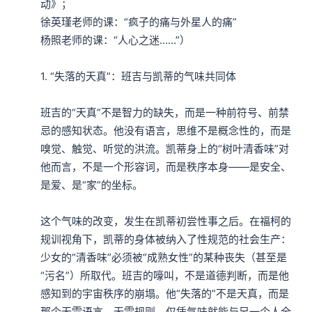
动》；

徐英瑾老师的课：“疯子的痛与外星人的痛”

杨照老师的课：“人心之迷……”）

1. “失落的天真”：班吉与凯蒂的气味共同体

班吉的“天真”不是智力的缺失，而是一种前符号、前禁
忌的感知状态。他没有语言，思维不是概念性的，而是
嗅觉、触觉、听觉的洪流。凯蒂身上的“树叶清香味”对
他而言，不是一个形容词，而是秩序本身——是安全、
是爱、是“家”的坐标。

这个气味的改变，发生在凯蒂初尝性事之后。在福柯的
规训视角下，凯蒂的身体被纳入了性规范的社会生产：
少女的“清香味”必须被“成熟女性”的某种丧失（甚至是
“污名”）所取代。班吉的嚎叫，不是道德判断，而是他
感知到的宇宙秩序的崩塌。他“失落的”不是天真，而是
那个无需语言、无需规则、仅凭气味就能与另一个人全