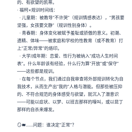
的、有欲望的凯蒂。

· 福柯×规训时间线：

  · 儿童期：被教导“不许哭”（规训情感表达），“男孩要
坚强，女孩要文静”（规训性别身体）。

  · 青春期：身体变化被赋予羞耻或骄傲的意义。初潮、
遗精、体味——被家庭和学校的性教育（或不教育）打
上“正常/异常”的烙印。

  · 大学/成年期：恋爱、性行为被纳入“成功人生时间
表”。什么年龄该有经验，什么行为算“开放”或“保守”
——这些都是规训。

  · 在每个节点，我们通过自我审查将外部规训转化为自
我技术，从而生产出“我的”人格与潜能。但那些被压抑
的、不符合规范的身体感受与欲望，就沉入了潜意识
——可能以症状、以梦、以班吉那样的嚎叫，或以昆丁
那样的自杀来爆发。

🪞🐖……问题：谁决定“正常”？
