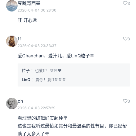
豆跳哥西墨
3
2026-04-04 00:28:00
哇 开心🤩
ff
3
2026-04-03 23:33:37
爱Chanchan，爱汁儿，爱LinQ粒子🫶
粒子
：也爱ff！🫶🏻❤️
LinQ
：爱你！爱ff🫶🫶🫶
ch
3
2026-04-03 22:57:29
看理想的编辑确实超棒💐

这也是我听过最恰如其分和最温柔的性节目，你已经帮
助了太多人了🌹