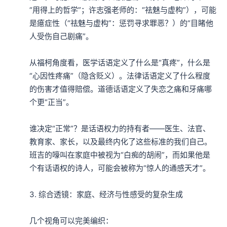
“用得上的哲学”；许志强老师的：“祛魅与虚构”），可能
是癔症性（“祛魅与虚构”：惩罚寻求罪恶？）的“目睹他
人受伤自己剧痛”。

从福柯角度看，医学话语定义了什么是“真疼”，什么是
“心因性疼痛”（隐含贬义）。法律话语定义了什么程度
的伤害才值得赔偿。道德话语定义了失恋之痛和牙痛哪
个更“正当”。

谁决定“正常”？是话语权力的持有者——医生、法官、
教育家、家长，以及最终内化了这些标准的我们自己。
班吉的嚎叫在家庭中被视为“白痴的胡闹”，而如果他是
个有话语权的诗人，可能会被称为“惊人的通感天才”。

3. 综合透镜：家庭、经济与性感受的复杂生成

几个视角可以完美编织：
