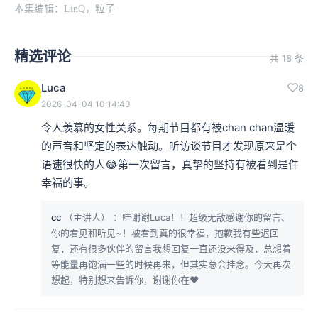
本集编辑：LinQ，粒子
精选评论
共 18 条
Luca
8
2026-04-04 10:14:43
令人羡慕的女性关系。每期节目都有被chan chan温暖
的声音和坚定的表达触动。听访谈节目才发现原来是个
语速很快的人😂第一次留言，真挚的坚持有被看到是件
幸福的事。
cc
（主讲人）
：哇谢谢Luca！！超级无敌感谢你的留言、
你的看见和听见~！被看到真的很幸福，抱歉我有些迟回
复，还有很多伙伴的留言我想回复一直还没来得及，总想着
等能量再饱满一些的时候再来，但其实总会挂念。今天再次
想起，特别想来告诉你，谢谢你在❤️