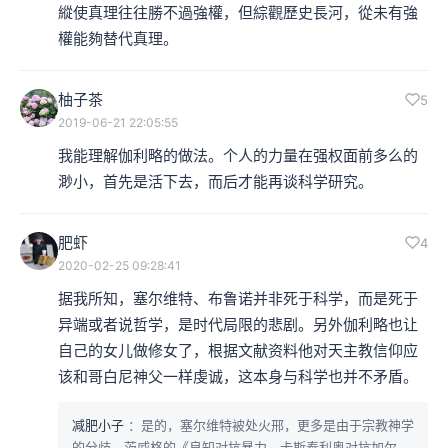
縱使真理往往勝不過強權，但綜觀歷史長河，從未有強
權能夠替代真理。
柚子茶
5
2019-06-21 22:05:55
我能理解伽利略的做法。个人的力量在强权面前多么的
渺小，首先是活下去，而后才能再谈科学研究。
肥虾
4
2020-02-25 09:28:41
据我所知，塞尔维特、布鲁诺并非死于科学，而是死于
异端或者说哲学，是时代局限的悲剧。另外伽利略也让
自己的女儿做修女了，根据文献资料他对天主教信仰应
该和哥白尼神父一样虔诚，这本身与科学也并不矛盾。
减肥小子
：是的，塞尔维特被处火邢，更多是由于宗教神学
的分歧，茨威格的《良知对抗暴力，卡斯泰利奥对抗加尔