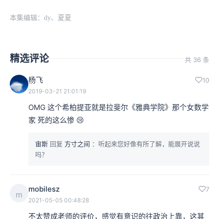
本集编辑：dy、夏夏
精选评论
共 36 条
杨飞
10
2019-03-21 21:01:19
OMG 这个希柏提亚就是拉斐尔《雅典学院》那个女数学
家 死的这么惨 😢 
宙斯
回复
方寸之间
：听起来您好像有所了解，能展开说说
吗？
mobilesz
7
m
2021-05-05 00:48:28
不太赞成老师的评价，感觉有意识的往政治上靠，这其