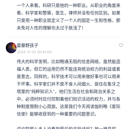
一个人来看。科研只是他的一种职业。从职业的角度来
看，科学家和警察，医生，律师并没有任何区别。如果
只是用一种职业就定义了一个人的固定一生和性格，那
未免对人性的理解也太过于肤浅了！
雷暴野孩子
2024-11-01 20:41:00
伟大的科学发明，比如畅通无阻的信息网络，虽然能造
福人类，但它的运用仍然不能违背统治权力的利益或者
是意志，同样的，科学技术可以用来做好事也可以用来
干坏事。科学家们并不是不食人间烟火、居住在象牙之
塔里的“纯粹知识人”，他们生活在社会和政治关系之
中，必须时时应付控制着他们知识活动的权力，并与各
种制度限制小心周旋。这是我们今天阅读伽利略《星际
信使》能够收获到的一种重要的问题意识。

评论取那么多人没看到最后的这段话吗？放一堆臭屁，