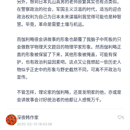
另外，想到日本丸山真男的老师原繁其实也有点类似，
在警察政治的社会，军国主义泛滥的时代，适当的迎合
政治权利为自己为日本未来谋福利我觉得可能也是种智
慧。毕竟，革命是需要土壤与机运。

而伽利略很会讲故事的形象也颠覆了我脑子中死板的只
会做数学物理天文题目的物理学家形象。然而伽利略正
直的形象被保留了下来，其他形象被掩盖，可能有保
护，也有政治利益因素吧。这点又让我想起一些历史人
物似乎正史中的形象与野史截然不同，可离不开政治与
宣传。

不管怎样，理论家的伽利略，还是发明家的他，亦或是
会讲故事会讨好统治者的他都让人感慨万千。
深夜韩作家
5
2020-02-15 16:42:58