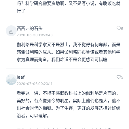
吗？科学研究需要资助啊，又不是写小说，有晚饭吃就
行了
西西弗的石头
6
西
2020-06-30 11:53:43
伽利略是科学家又不是烈士，我不觉得有何卑鄙，而是
感谢伽利略的屈从。如果伽利略同布鲁诺或者其他科学
家为真理而殉道。我们难道不是会更感到可惜嘛
leaf
5
2020-07-06 00:23:11
看完这一讲，不得不感慨教科书上的伽利略是片面的，
美好的。有点像如今的明星。实际上他们也是人，逃不
出社会时代的枷锁。为了生存，更好的发展选择讨好统
治者，可以理解。
