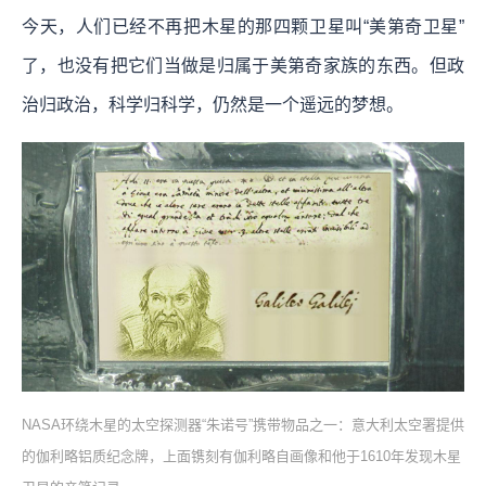
今天，人们已经不再把木星的那四颗卫星叫“美第奇卫星”
了，也没有把它们当做是归属于美第奇家族的东西。但政
治归政治，科学归科学，仍然是一个遥远的梦想。
NASA环绕木星的太空探测器“朱诺号”携带物品之一：意大利太空署提供
的伽利略铝质纪念牌，上面镌刻有伽利略自画像和他于1610年发现木星