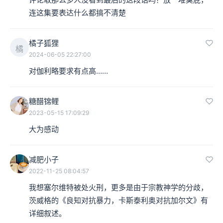
连这集要表达什么都搞不清楚
橘子狐狸
橘
2024-06-05 22:27:00
对伽利略要求有点高……
糖醋锦鲤
2023-05-15 17:09:29
大为感动
减肥小子
2022-11-25 08:04:57
我想塞尔维特被处火刑，更多是由于宗教神学的分歧，
茨威格的《良知对抗暴力，卡斯泰利奥对抗加尔文》有
详细叙述。