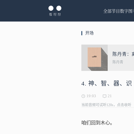
全部节目
数字图
开场
陈丹青：离
陈丹青
4. 神、智、器、识
19:03
21
当前音频可试听120s，点击收听
咱们回到木心。