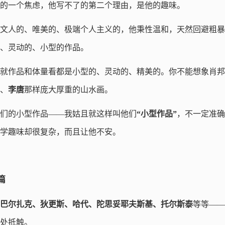
的一个焦虑，他写不了的第二个理由，是他的趣味。
文人的、唯美的、极端个人主义的，他秉性温和，天然回避粗暴
、灵动的、小型的作品。
就作品和体量看都是小型的、灵动的、精美的。你不能想象肖邦
、
李唐
那样庞大厚重的山水画。
们的小型作品——我姑且就这样叫他们
“小型作品”
，不一定准确
学趣味却很复杂，而且让他不安。
篇
巴尔扎克、狄更斯、哈代、陀思妥耶夫斯基、托尔斯泰
等等——
处抵触。