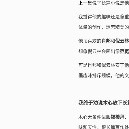
上一集
说了长篇小说是他
我觉得他的趣味还是偏重
体量的创作，迷恋精美的
他顶喜欢的
肖邦
和
倪云林
想象倪云林会画出像
范宽
可是肖邦和倪云林安于他
画趣味排斥规模，他的文
我终于劝说木心放下长
木心无条件佩服
福楼拜、
味和天性，跟长篇写作处