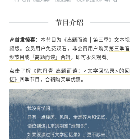
想视频节目《局部》系列主讲人。
🎉首发惊喜：
本节目为《离题而谈 | 第三季》文本视
频版。会员用户免费观看，非会员用户购买
第三季音
频节目
或
「离题而谈」合辑
，即可永久观看。
点击了解
《陈丹青 离题而谈：<文学回忆录>的回
忆》
四季节目，合辑购买享优惠。