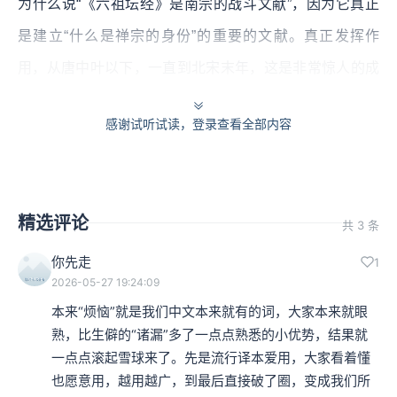
为什么说“《六祖坛经》是南宗的战斗文献”，因为它真正
是建立“什么是禅宗的身份”的重要的文献。真正发挥作
用，从唐中叶以下，一直到北宋末年，这是非常惊人的成
就。
感谢试听试读，登录查看全部内容
回头想一下，佛教传进到中国，那么漫长的历史，开头要
经过“格义”，接下来“谈玄”，接下来开始用“口译”的方式来
介绍佛经、翻译佛经，再经过魏晋南北朝，到了唐，开始
精选评论
共 3 条
有“正统运动”。唐玄奘，这是最重要的代表性人物，他要
你先走
1
去到印度，找到佛教的正统、正典，把正典带回到中土，
2026-05-27 19:24:09
把正统建立起来。
本来“烦恼”就是我们中文本来就有的词，大家本来就眼
熟，比生僻的“诸漏”多了一点点熟悉的小优势，结果就
一点点滚起雪球来了。先是流行译本爱用，大家看着懂
本集编辑：小蒲、予周
也愿意用，越用越广，到最后直接破了圈，变成我们所