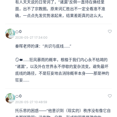
有人天天说的日常词了，“诸漏”反倒一直待在佛经里
面，出不了宗教圈。原来词汇胜出不一定全看准不准
确，一点点先发优势滚起来，结果差距真的这么大。
🍊0
2026-05-27 17:34:00
秦晖老师的课：“共识与底线……”

🪞🐖……狂风暴雨的概率，根植于我们内心永不枯竭的
“诸漏”，以及外在世界永不停歇的复杂流变。避免最坏
底线的路径，不是狂妄地去消除概率本身——那是神的
狂妄……
🍊0
2026-05-27 10:48:59
托乐思的困惑——“他意识到（现实的）秩序没有像它自