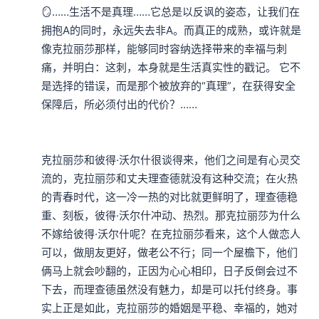
🪞……生活不是真理……它总是以反讽的姿态，让我们在
拥抱A的同时，永远失去非A。而真正的成熟，或许就是
像克拉丽莎那样，能够同时容纳选择带来的幸福与刺
痛，并明白：这刺，本身就是生活真实性的戳记。 它不
是选择的错误，而是那个被放弃的“真理”，在获得安全
保障后，所必须付出的代价？……

克拉丽莎和彼得·沃尔什很谈得来，他们之间是有心灵交
流的，克拉丽莎和丈夫理查德就没有这种交流；在火热
的青春时代，这一冷一热的对比就更鲜明了，理查德稳
重、刻板，彼得·沃尔什冲动、热烈。那克拉丽莎为什么
不嫁给彼得·沃尔什呢？在克拉丽莎看来，这个人做恋人
可以，做朋友更好，做老公不行；同一个屋檐下，他们
俩马上就会吵翻的，正因为心心相印，日子反倒会过不
下去，而理查德虽然没有魅力，却是可以托付终身。事
实上正是如此，克拉丽莎的婚姻是平稳、幸福的，她对