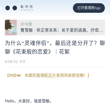
打开看理想App
共19集
曹雪敏 · 非正常关系：关于爱的逃离、疗愈与探
为什么“灵魂伴侣”，最后还是分开了？聊
聊《花束般的恋爱》｜花絮
08:22
6
【🤲🏻❤️：本期花絮
搭配
正片
食用风味
更佳噢！】
Hello，大家好，我是雪敏。