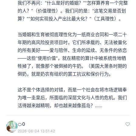
我们不再问：“什么是好的婚姻？”“怎样算养育一个完整
的人？”（价值理性）。我们问的是：“这笔交易是否划
算？”“如何实现投入产出比最大化？”（工具理性）。

当婚姻和生育被彻底理性化为一纸商业合同和一项二十
年期的高风险投资项目时，它们所承载的、无法被量化
的所有美好——爱与陪伴、生命的延续、无条件的依恋
——这些“使用价值”，就在精密的算计中被系统性地牺
牲掉了，就像那个被倒掉的牛奶。（美国大萧条时期的
倒奶，就是奶农有组织的罢工抗议和保价行为。

这不是个体选择的对错，而是一个社会在将市场逻辑奉
为唯一圭臬后，所面临的深层文化与人性的危机。我们
活得越来越精明，却也越来越像孤岛？……
🍊0
2026-06-04 13:51:42