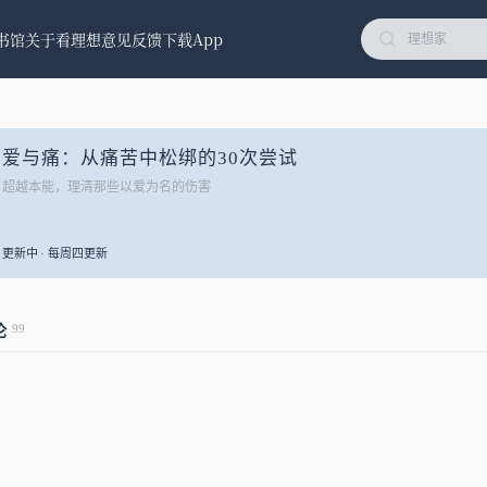
书馆
关于看理想
意见反馈
下载App
爱与痛：从痛苦中松绑的30次尝试
超越本能，理清那些以爱为名的伤害
更新中 · 每周四更新
99
论