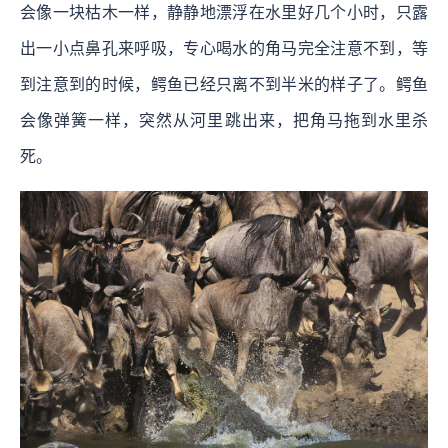
会像一块枯木一样，静静地漂浮在水里好几个小时，只露
出一小点鼻孔来呼吸，专心喝水的角马完全注意不到，等
到注意到的时候，鳄鱼已经只离不到半米的样子了。鳄鱼
会像弹簧一样，突然从河里跳出来，把角马拖到水里杀
死。