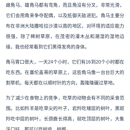
雌角马、雄角马都有弯角，而且角没有分叉，非常光滑，
它们会用角来争夺配偶，以及抵御天敌进犯。角马主要分
布在非洲大陆撒哈拉沙漠以南的地区，对环境的适应能力
很强，除了稀树草原，在茂密的灌木丛和潮湿的湿地边
缘，我也经常看到它们黑得发亮的身体。
角马胃口很大，一天24个小时，它们有16到20个小时都在
吃东西。在塞伦盖蒂的草原上，这些角马像一台台巨大的
割草机，每天都在以顺时针的方向，轰隆隆碾过草地。
为了减少在食物上的竞争，吃草的动物会有不同的采食范
围。比如羚羊是吃草尖的叶子，岩羚吃矮层的树叶，黑斑
羚吃中层的树叶，长颈鹿长得高，就吃顶层的树叶，大象
牙口好，那可以吃树皮、树根。