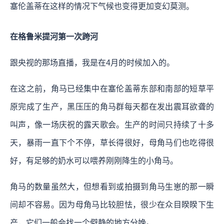
塞伦盖蒂在这样的情况下气候也变得更加变幻莫测。
在格鲁米提河第一次跨河
跟央视的那场直播，我是在4月的时候加入的。
在这之前，角马已经集中在塞伦盖蒂东部和南部的短草平
原完成了生产，黑压压的角马群每天都在发出震耳欲聋的
叫声，像一场庆祝的露天歌会。生产的时间只持续了十多
天，暴雨一直下个不停，草长得很好，母角马们也吃得很
好，有足够的奶水可以喂养刚刚降生的小角马。
角马的数量虽然大，但想看到或拍摄到角马生崽的那一瞬
间却不容易。因为母角马比较胆怯，很少在众目睽睽下生
产，它们一般会找一个僻静的地方分娩。