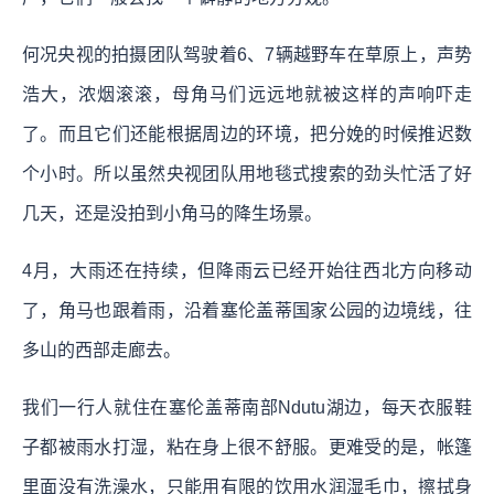
何况央视的拍摄团队驾驶着6、7辆越野车在草原上，声势
浩大，浓烟滚滚，母角马们远远地就被这样的声响吓走
了。而且它们还能根据周边的环境，把分娩的时候推迟数
个小时。所以虽然央视团队用地毯式搜索的劲头忙活了好
几天，还是没拍到小角马的降生场景。
4月，大雨还在持续，但降雨云已经开始往西北方向移动
了，角马也跟着雨，沿着塞伦盖蒂国家公园的边境线，往
多山的西部走廊去。
我们一行人就住在塞伦盖蒂南部Ndutu湖边，每天衣服鞋
子都被雨水打湿，粘在身上很不舒服。更难受的是，帐篷
里面没有洗澡水，只能用有限的饮用水润湿毛巾，擦拭身