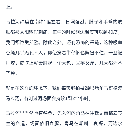
上。
马拉河纬度在南纬1度左右，日照强烈，脖子和手臂的皮
肤都被太阳晒得刺痛，正午的时候河边温度可以到40度，
我们都饱受煎熬。除此之外，还有恐怖的采蝇，这种吸血
苍蝇几乎无孔不入，即使穿着牛仔裤也隔挡不住。一旦被
叮咬，皮肤上就会肿起一个大包，又疼又痒，几天都消不
了肿。
就是在这样的环境下，我们每天能拍摄2到3场角马群横渡
马拉河，有时过河场面会持续1到2个小时。
马拉河里当然也有鳄鱼，先入河的角马往往就是面临着丧
生的命运，场面依旧血腥，角马在嘶叫、哀嚎，河边水