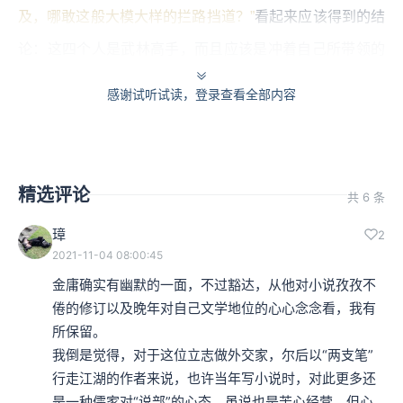
及，哪敢这般大模大样的拦路挡道？”
看起来应该得到的结
论：这四个人是武林高手，而且应该是冲着自己所带领的
镖队而来。
感谢试听试读，登录查看全部内容
所以他就凝神打量这四个人：
“最左一人短小精悍，下巴尖削，手中拿着一对峨眉钢刺。
精选评论
共 6 条
第二个又高又肥，便如是一座铁塔摆在地下，身前放着一
璋
2
块大石碑，碑上写的是‘先考黄府君诚本之墓
’
，这自是一块
2021-11-04 08:00:45
墓碑了，不知放在身前有何用意？黄诚本？没听说江湖上有这
金庸确实有幽默的一面，不过豁达，从他对小说孜孜不
么一位前辈高手啊！”
倦的修订以及晚年对自己文学地位的心心念念看，我有
所保留。

“第三个中等身材，白净脸皮……他手中拿的是一副流星
我倒是觉得，对于这位立志做外交家，尔后以“两支笔”
行走江湖的作者来说，也许当年写小说时，对此更多还
锤。最右边的是个病夫模样的中年人，衣衫褴褛，咬着一
是一种儒家对“说部”的心态，虽说也是苦心经营，但心