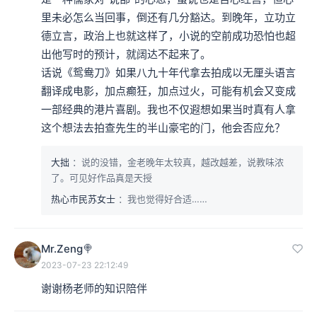
根旱烟管，双目似睁似闭，嘴里慢慢喷出烟雾，竟是没将
里未必怎么当回事，倒还有几分豁达。到晚年，立功立
德立言，政治上也就这样了，小说的空前成功恐怕也超
这一队七十来人的镖队瞧在眼里。”
出他写时的预计，就阔达不起来了。

话说《鸳鸯刀》如果八九十年代拿去拍成以无厘头语言
如果我们单纯这样看，如此描述下来，这就是一般武侠小
翻译成电影，加点癫狂，加点过火，可能有机会又变成
说一个耸动的开场，马上就进入到那样的一种情境底下。
一部经典的港片喜剧。我也不仅遐想如果当时真有人拿
这里面有一个悬疑——到底这四个人是谁？他们有什么样
这个想法去拍查先生的半山豪宅的门，他会否应允？
的打算？另外这四个人应该是武林高手，他们各自怀有什
大拙
：说的没错，金老晚年太较真，越改越差，说教味浓
么样的武功？接下来要展开什么样的一场大战？
了。可见好作品真是天授
热心市民苏女士
：我也觉得好合适……
本集编辑：dy、天真
Mr.Zeng🍭
2023-07-23 22:12:49
谢谢杨老师的知识陪伴