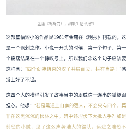
金庸《鸳鸯刀》，胡敏生记书报社
这部篇幅短小的作品是1961年金庸在《明报》刊载的，这
是一个讽刺之作。小说一开头的时候，第一个句子、第一
个段落结尾在一个惊叹号上，所以我们念这个句子应该要
这样念：
“四个劲装结束的汉子并肩而立，拦在当路！”
感
觉上好了不起。
这四个人的模样引发了故事当中的周威信一连串的狐疑跟
担心。他想：
“若是黑道上山寨的强人，不会只有四个，莫
非在这黑沉沉的松林之中，暗中还埋伏下大批人手？如是
剪径的小贼，见了这么声势浩大的镖队，远避之唯恐不