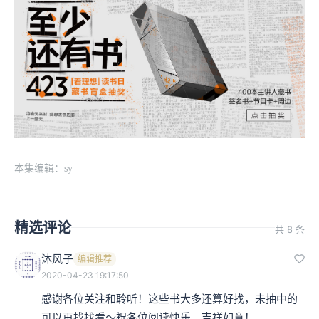
本集编辑：sy
精选评论
共 8 条
沐风子
编辑推荐
2020-04-23 19:17:50
感谢各位关注和聆听！这些书大多还算好找，未抽中的
可以再找找看～祝各位阅读快乐、吉祥如意！