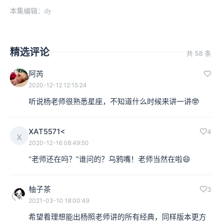
本集编辑：dy
精选评论
共 58 条
阿芮
2020-12-12 12:15:24
听说杨老师很熟悉星座，不知道什么时候来讲一讲🤓
XAT5571<
4
X
2020-12-16 08:49:50
“老师还在吗？”谁问的？乌鸦嘴！老师当然在啦😄
柚子茶
3
2021-03-10 18:00:49
希望看理想能出杨照老师讲的所有经典，同样版本更方