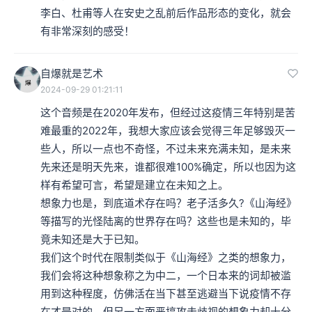
李白、杜甫等人在安史之乱前后作品形态的变化，就会
有非常深刻的感受！
自爆就是艺术
2024-09-29 01:21:11
这个音频是在2020年发布，但经过这疫情三年特别是苦
难最重的2022年，我想大家应该会觉得三年足够毁灭一
些人，所以一点也不奇怪，不过未来充满未知，是未来
先来还是明天先来，谁都很难100%确定，所以也因为这
样有希望可言，希望是建立在未知之上。

想象力也是，到底道术存在吗？老子活多久?《山海经》
等描写的光怪陆离的世界存在吗？这些也是未知的，毕
竟未知还是大于已知。

我们这个时代在限制类似于《山海经》之类的想象力，
我们会将这种想象称之为中二，一个日本来的词却被滥
用到这种程度，仿佛活在当下甚至逃避当下说疫情不存
在才是对的，但另一方面恶搞攻击歧视的想象力却十分