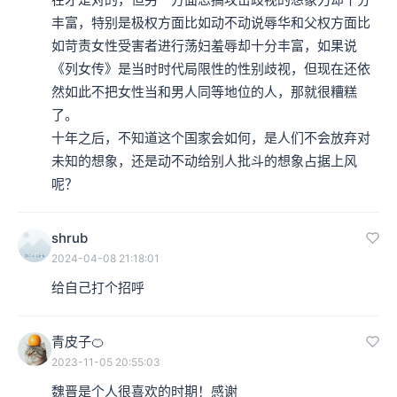
丰富，特别是极权方面比如动不动说辱华和父权方面比
如苛责女性受害者进行荡妇羞辱却十分丰富，如果说
《列女传》是当时时代局限性的性别歧视，但现在还依
然如此不把女性当和男人同等地位的人，那就很糟糕
了。

十年之后，不知道这个国家会如何，是人们不会放弃对
未知的想象，还是动不动给别人批斗的想象占据上风
呢？
shrub
2024-04-08 21:18:01
给自己打个招呼
青皮子🍊
2023-11-05 20:55:03
魏晋是个人很喜欢的时期！感谢 
