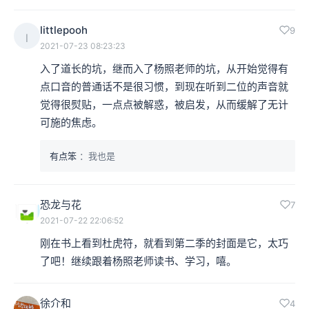
littlepooh
9
l
2021-07-23 08:23:23
入了道长的坑，继而入了杨照老师的坑，从开始觉得有
点口音的普通话不是很习惯，到现在听到二位的声音就
觉得很熨贴，一点点被解惑，被启发，从而缓解了无计
可施的焦虑。
有点笨
：我也是
恐龙与花
7
2021-07-22 22:06:52
刚在书上看到杜虎符，就看到第二季的封面是它，太巧
了吧！继续跟着杨照老师读书、学习，嘻。
徐介和
4