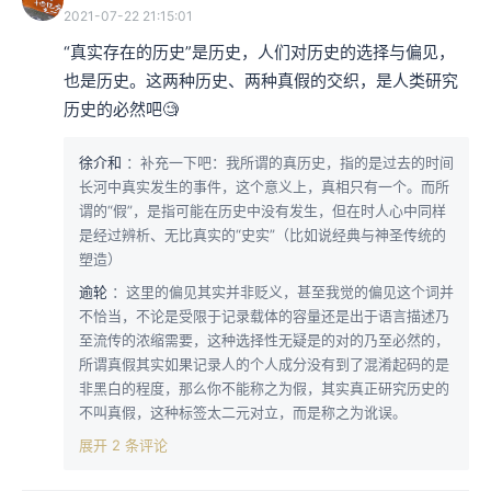
2021-07-22 21:15:01
“真实存在的历史”是历史，人们对历史的选择与偏见，
也是历史。这两种历史、两种真假的交织，是人类研究
历史的必然吧🧐
徐介和
：补充一下吧：我所谓的真历史，指的是过去的时间
长河中真实发生的事件，这个意义上，真相只有一个。而所
谓的“假”，是指可能在历史中没有发生，但在时人心中同样
是经过辨析、无比真实的“史实”（比如说经典与神圣传统的
塑造）
逾轮
：这里的偏见其实并非贬义，甚至我觉的偏见这个词并
不恰当，不论是受限于记录载体的容量还是出于语言描述乃
至流传的浓缩需要，这种选择性无疑是的对的乃至必然的，
所谓真假其实如果记录人的个人成分没有到了混淆起码的是
非黑白的程度，那么你不能称之为假，其实真正研究历史的
不叫真假，这种标签太二元对立，而是称之为讹误。
展开 2 条评论