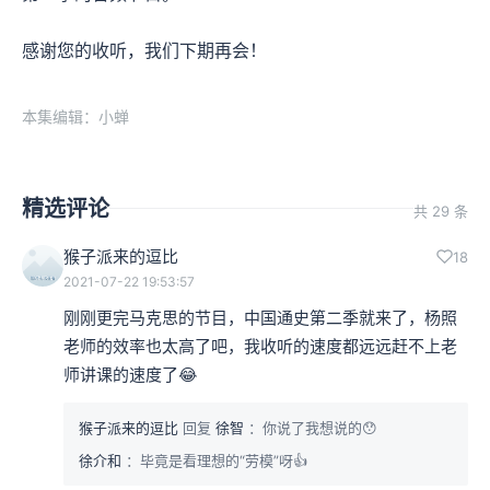
感谢您的收听，我们下期再会！
本集编辑：小蝉
精选评论
共 29 条
猴子派来的逗比
18
2021-07-22 19:53:57
刚刚更完马克思的节目，中国通史第二季就来了，杨照
老师的效率也太高了吧，我收听的速度都远远赶不上老
师讲课的速度了😂
猴子派来的逗比
回复
徐智
：你说了我想说的😯
徐介和
：毕竟是看理想的“劳模”呀👍